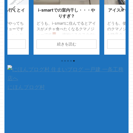
なら行くとイ
i-smartでの室内干し・・・や
アイスマート
所
りすぎ？
違
こまでやってち
どうも、i-smartに住んでるとアイ
どうも、使用
マノジョーです
スがメチャ食べたくなるクマノジ
のクマノジョ
日・・・・ お
ョーです
絶妙にヌクヌクのi-
が静音タイプ
までゲームを
smart・・・ アイスが美味いん
入りです ・
読む
続きを読む
続
かん後悔してお
です！！マジで！！
さて、
ぞアピールは
くそ眠てぇ
本題です 一条工務店のi-smartで
カチッ・・
本題です 今ま
建てる際に 標準装備として付いて
っ・・・（アピ
条工務店で建て
くるホスクリーンｘ3本
メー
コ・・・・テ
はクマノジョー
カーサイト 川口技研 ホスクリー
か） さて、
っしゃいます
ン コレ・・・謎に3本標 ...
定通り、アイ
らそれなりに上
ゾンの違いに
るだろうと自覚
と思います
にほんブログ村
さすがに住み始
ノジョーが見た体
ので最近の記事
...