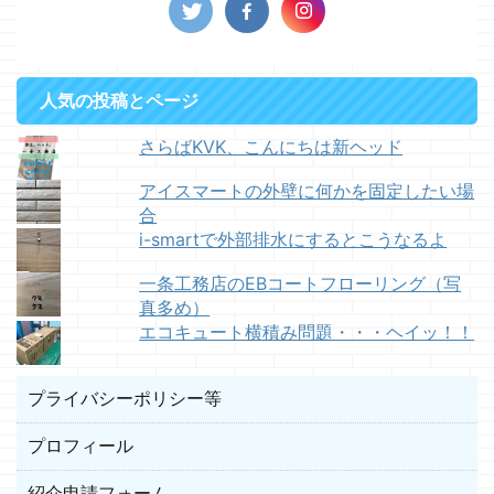
人気の投稿とページ
さらばKVK、こんにちは新ヘッド
アイスマートの外壁に何かを固定したい場
合
i-smartで外部排水にするとこうなるよ
一条工務店のEBコートフローリング（写
真多め）
エコキュート横積み問題・・・ヘイッ！！
プライバシーポリシー等
プロフィール
紹介申請フォーム