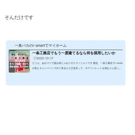
そんだけです
一条バカのi-smartでマイホーム
一条工務店でもう一度建てるなら何を採用したいか
2020-10-17
どうも、あれマジで超お得じゃね？のクマノジョーです 最近、一条工務店でi-smile
が割とキャンペーンで出て来るけど正直言って、今アイパレットを買おうと思って
るならヤめておいてアイスマイルに移行した方がイイ様な気がするｗ 企画住宅とは
言え、自分達に合った間取りを選べるわけだし太陽光・蓄電池・全館床暖標準装備
に加えうるケア・トリプルサッシがキャンペーンで搭載される・・・・タイルは標
準タイルだけど、タイルって時点で長持ちだし家の色も選べる・・・これほどの装
備はアイパレットにはあるまいて・・・・&n...