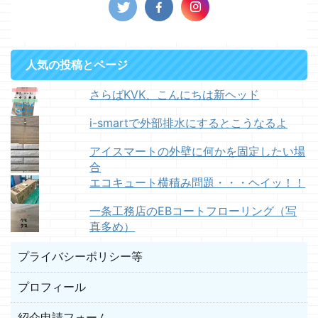
人気の投稿とページ
さらばKVK、こんにちは新ヘッド
i-smartで外部排水にするとこうなるよ
アイスマートの外壁に何かを固定したい場
合
エコキュート横積み問題・・・ヘイッ！！
一条工務店のEBコートフローリング（写
真多め）
プライバシーポリシー等
プロフィール
紹介申請フォーム