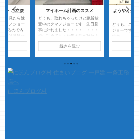
・・・ご立腹
マイホーム計画のススメ
ようやく分か
ームを見たら嫁
どうも、取れちゃったけど絶賛放
たクマノジョー
置中のクマノジョーです 先日見
どうも、こと
になるので内
事に外れました・・・・ ・・・
ジョーです。
、嫁様は見終わ
歯に詰めてあった銀の型が外れま
すね・・・・ 
した すごく楽
した なので、今はスッゲェ穴が開
ね・・・・ 
読む
続きを読む
続
スメです
いてますが治療に行くタイミング
喰らいます・
休突入して、令
が無く放置中です 米粒一つ位なら
えば、臨時休
ましたが 我が
隠せそうですｗ ちなみに、詰め
喰らいます・・
んはご立腹です
物が外れた原因は お菓子業界の伝
○○久々に食
&n ...
説の外し屋こと Ｔｈｅぷっちょ様
行くと閉店 
でございます ※そんな通り名はあ
いつも行って
りませんよ レジェンドの名に恥
と臨時休業 
じない、安定のバラシっぷりを発
ます ダイソン Dy
にほんブログ村
揮されました・・・ さて、 ...
Slim Fluf
ス掃除機 dyson 