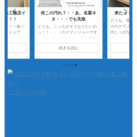
一条工務店イ
何この汚れ？・・あ、名案キ
来たっ！！
ェイ！！
タ・・・でも失敗
どうも、指先
カのクマノジ
ァッ！！一条バ
どうも、こっちがそうなりたいわ
出しっぱなし
だぜぇイェア
っ！！・・・のクマノジョーです
が ポケット
置きなんてイラ
いやいや、こっちがってか嫁様
ホカです
で
予告した通
がそうなりたいわっ！！って話な
読む
続きを読む
続
少し前になり
LOVE！！ア
んですけどね コレ・・・・ 椅子
～～んっ！？
！ な狂った一
にうつぶせになっているチビチビ
ねぇじゃねぇ
一条工務店のイ
熊です・・・ ちょとアングルを
いな事を書い
ぜぇ！！シャァ
変えると・・・ こんな感
コレの時ね 来る
！！ウェ～～～
じ・・・・ ・・・・で、寝てます
っ・・・さて、
ｗ 時々左手がピクピク動きます
しゃぁオラ
が、完全に寝ているチビチビ
ぜ書くぜぇ！！
熊・・・ まん防中で保育園が自
にほんブログ村
ぜぇ！！ウェイ
粛期間中・・・ 超快適なアイスマ
よしっ！！いき
ートの中には、2体の怪獣
..
ｗ・・・ってか熊かｗ・・・が暴
れまわり そして嫁様が意味も ...