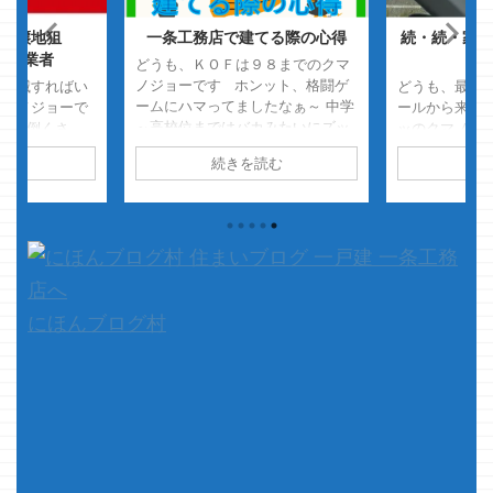
分譲地狙
一条工務店で建てる際の心得
続・続・家に
謎の業者
で
どうも、ＫＯＦは９８までのクマ
ノジョーです ホンット、格闘ゲ
が消滅すればい
どうも、最近g
ームにハマってましたなぁ～ 中学
クマノジョーで
ールから来た
～高校位まではバカみたいにズッ
、面倒くさ
ッのクマノジ
トやってましたよホント・・・ 無
ホント面倒くさ
数がどうとか
読む
続きを読む
続
限パワーチャージとか練習してた
さて、本題
くて・・・ 
なぁ・・・・ ルガールを自分で使
からの話・・・
カップみたい
ってみたら超弱くって、ＣＰＵの
ドのフィルタ
アイコンが書
超反応がいかにエグいか見に染み
たんだけど、何
んか、すっご
たなぁ・・・・ そして、シェル
・・・・あっ
コア自体がは
ミーに投げられたかったな
レ・・・・ 何
のかもよく分
ぁ・・・・ さて、本題です 今
く画像が面白
回は、またまた挨拶と本文が連動
本題です 結
にほんブログ村
します ウソです ＫＯＦとルガー
続き3 ...
ルと ...