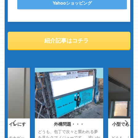
Yahooショッピング
紹介記事はコチラ
をトイレにす
外構問題・・・
小型でもメチ
！！
イ
どうも、包丁で次々と襲われる夢
を見たクマノジョーです 追いか
・プラチナゲッ
どうも、しっ