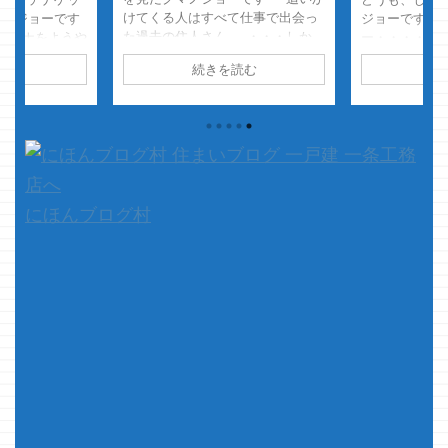
けてくる人はすべて仕事で出会っ
マノジョーです
ジョーです 
た過去の住人さん ・・・しか
ラチナをようや
ー・・・・ 
も、ちょっと文句タラタラな、印
ベェよドラクエ
て脱毛に目覚
読む
続きを読む
続
象が悪い住人さん その方々に襲
ベェっ！！超イイ
ワックスシー
われました・・・ 怖いってよ
に入った時は感
毛をガンガン
り、なんて面倒くせぇ人たちなん
て、本題です
したが 股間
だっ と思いながら逃げ回り、そ
行きますヨ っ
りをベリッっ
して起きました・・・・
トルの通
か過ぎて変な
・・・と夢の話はおいといて本題
をトイレにした
ようで・・・
です 先 ...
まずはコチラを
起こしてしま
ている方いらっ
ぁ、もう直っ
にほんブログ村
・・・ 以前一
家庭用の脱毛
る、 ...
るけどね ・
させていけど
だ先は長そうです