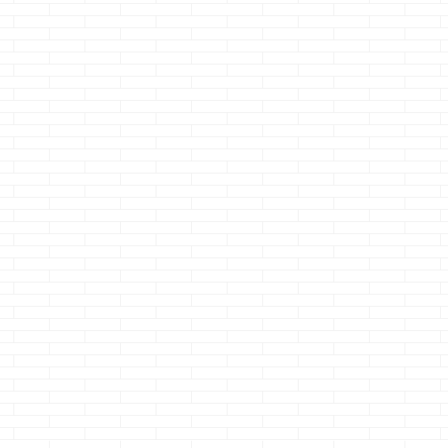
これってロスガー
一条工務店が最良
ドのおかげ？
だと判断した基準
どうも、「おお
どうも、チロルチョ
っ・・と！！、小次
コはやっぱミルクで
郎君！！テクニック
しょのクマノジョー
続きを読む
続きを読む
が無ぁ～い」のクマ
です 前回は、一条