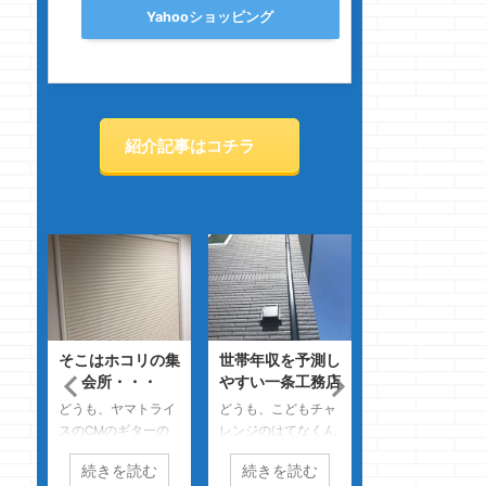
Yahooショッピング
紹介記事はコチラ
そこはホコリの集
世帯年収を予測し
苦手分野？・・・
会所・・・
やすい一条工務店
自分で何とかしろ
っ！！
どうも、ヤマトライ
どうも、こどもチャ
スのCMのギターの
レンジのはてなくん
スマホで見ると字が
音が好きなクマノジ
の性能に驚愕のクマ
小さく感じたので、
続きを読む
続きを読む
続きを読む
ョーです なん
ノジョーです
今回は大きくしてみ