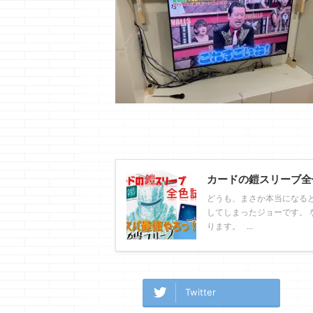
カードの鎧スリーブ全
どうも、まさか本当になる
してしまったジョーです。 
ります。 ...
Twitter