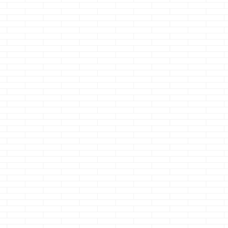
ノジョーです 何の
工務店でよかったの
話？・・・ 昔、キ
かなぁとモヤモヤし
ャプテン翼を見てい
てるって事 を書いて
て日向小次郎君が直
ました ・・・そ
線的ドリブルで相手
こで、ハウスメーカ
を蹴散らしている姿
ー選びの事を思い出
を見て思った感想で
して なぜ一条工務店
すｗ テクが無いか
でお願いしようと思
ら強引に突っ込んで
ったのかを再確認し
しまえ・・・ みた
ていこう と思います
いな発想が好きでし
ちなみに、今回は
たｗ まぁ、テクは
一条工務店の事を住
あるんでしょうけど
んでもいないのに ベ
強引さが好きだった
タ褒めする感じにな
って話です さ
ってしまうかもしれ
て、本題です &nbs
ません ・・・気に
...
なってる不安要素も
書くけどね & ...