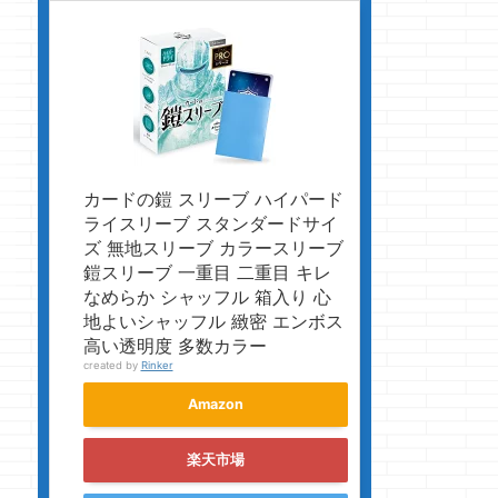
カードの鎧 スリーブ ハイパード
ライスリーブ スタンダードサイ
ズ 無地スリーブ カラースリーブ
鎧スリーブ 一重目 二重目 キレ
なめらか シャッフル 箱入り 心
地よいシャッフル 緻密 エンボス
高い透明度 多数カラー
created by
Rinker
Amazon
楽天市場