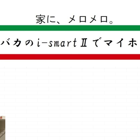
一条工務店のi-smartで建ててすっかり一条バカになった熊