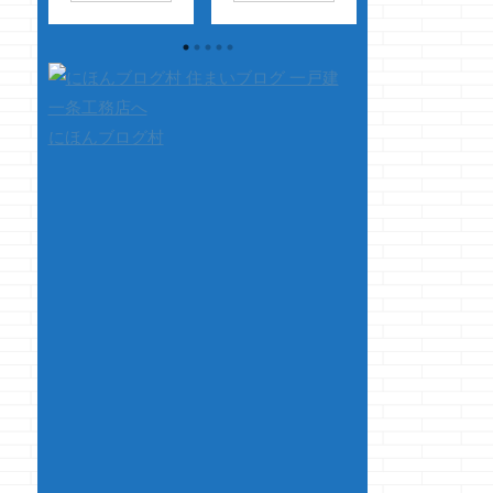
か・・・ スッゲェ
ナニあれっ！！
ました 今後さらに調
ステレオ振り分けさ
なのあの精度っ！！
整していきます ど
れてるのか分かんな
あのチッコイ
うも、花粉のおかげ
いですけど ギター
穴で何を識別して音
で眼球がブヨブヨの
の音の広がりが好き
声だしてんの？コ
クマノジョーです
ですｗ さて、本題
レ・・・
はてな
痒い・・・・
にほんブログ村
です 今、一条工務
くん・・・夜中に一
痒いよぉ～～～
店のアイシリーズや
人で勝手に歩くんじ
ゴシゴシゴ
グランセゾン等を検
ゃないか？
シ・・・・ ゴシゴ
討されて・・・ 打
・・・と思うほど、
シゴシゴシゴシゴシ
合せをどんどん進め
謎に満ちた超感度の
ゴシゴシ・・・・ ダ
ていらっしゃる
センサーつきオモチ
メだと分かってても
方・・・ カーテ
ャ ハイテク ...
ゴシゴシ・・・ も
ンレールってどうし
れなく眼球の白い部
よう・・・ って悩
分がブヨブヨになり
んでますか ...
ます
&nb ...