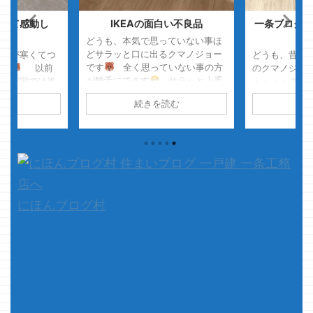
くて感動し
IKEAの面白い不良品
一条ブログ・
・物
どうも、本気で思っていない事ほ
どサラッと口に出るクマノジョー
務所が寒くてつ
どうも、昔は
です
全く思っていない事の方
です
以前
のクマノジョ
が饒舌にでます
サラッと上手
、我が家では半
・・・・？？
に褒めてるつもりです ・・・が
ル・・・
若
カロリーメイ
読む
続きを読む
続
心がこもっていないのがバレバレ
てきた可能性が
す
さて、
みたいです・・・
さて、本
、本題です
を見ている中
題です 先日からIKEAのテレビボ
とは関係ありま
するブログっ
ードを必死こいて組立ております
く、一条工務
すよね
その
が ちょっと面白い不良品が出てき
と思ってこのブ
の中の一つで
たのでご紹介
IKEAさんからす
はブ ...
ブログですが
ると、そんなん紹介せん ...
ら、190 ...
にほんブログ村