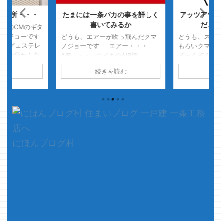
集会所・・・
たまには一条バカの事を詳しく
アッツアツ・
書いてみるか
だと判
スのCMのギタ
マノジョーです
どうも、エアーが吹っ飛んだクマ
どうも、スマブ
ッゲェステレ
ノジョーです エアー・・・
もろいクマノ
るのか分かんな
AIR・・・ ナイキのAIR部
ぞっくぞく
ーの音の広がり
分・・・・ 吹っ飛びましたｗ
回はアッツ
読む
続きを読む
続
て、本題です
雪山にソリ遊びに行った時に、ち
はい、アッツ
アイシリーズや
ょっとでも雪に食いつきがイイと
魅力 その⑥
検討され
思い、昔のゴルフシューズを履い
こーれは魅力
をどんどん進め
ていったのですが 経年劣化・寒
ジでっ 素晴
・・・ カー
さによるゴムの硬化・滑走時の衝
レ 皆さん住
うしよう・・・
撃によって踵のAIR部分が完全に吹
ハウジングセ
..
っ飛んでしまいましたｗ さ
いろんなハウ
て、本題です & ...
に入っている事と
にほんブログ村