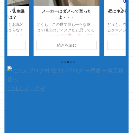
・・・人生最
メーカーはダメって言った
壁にネジ打っ
ルでは？
よ・・・
く
息子）とお風呂
どうも、この世で最も平らな物
どうも、ウキ
血が止まらなく
は？HDDのディスクだと思ってる
るクマノジョ
ーです チビ
クマノジョーです
思ってる
フフフ・・・
コシュー（泡で
ってか、体感？
昔壊れたHDD
いテレビがや
読む
続きを読む
続
出す音） 「と
を解体して通電して動かしたこと
エァッ！！ 
ちゃ・・・か
があったんですけど ディスクが回
～ ※商品リン
・」 とクマノ
転してるのに回転して無いと思う
スが刺さって
ってくれる雰囲
程 驚異的な鏡面っぷりでビックリ
メンナサイ、
ョー 「おっ、
したのを覚えてます
さて、
中です ・・
ってくれるの
本題です 今回は・・・・ メー
ベェ！！ マジ
願い」 ・・・
カーさん推奨・・・を一切しない
ちょっと型落
クマノジョー
内容ですので良い子 ...
ラッグシップ
にほんブログ村
ノジョーの顔面
シップだよ！
デ ...
プ！！ ＭＳ
いうか、もは ..