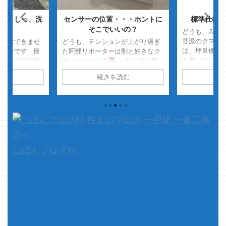
・よしっ、洗
センサーの位置・・・ホントに
標準仕様か
そこでいいの？
どうも、みた
苔派のクマノ
私にはできませ
どうも、テンションが上がり過ぎ
は、坪単価と
ジョーです 最
た阿部リポーターは割と好きなク
を書いてみま
事で、呪術廻戦
マノジョーです
特に桜の開
回は標準仕様
すが 無量空処
花シーズンの阿部さんと加藤さん
読む
続きを読む
続
と なぜ変更
きませんｗ あ
（極楽とんぼ）の掛け合いが好き
みようかと思
の三雲さんの指
です
テンション上がり過ぎて暴
・全室床暖 
さて、本題です
走してる感じが
ただ・・・面
トイレの真下
になりますが、
白いと思うのはその時位で
部とかには 
る意思はあるよ
す・・・
さて、本題です
らしい あと、
連休中の土砂降
どうスか？ もう決まったッスか？
ね・・・ ・
書くだけとしま
・・・ ...
コン１台 サイト
ねぇなぁクマノ
にほんブログ村
て思っても暇つ
くださいましｗ
タ ...