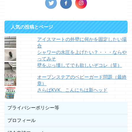
人気の投稿とページ
アイスマートの外壁に何かを固定したい場
合
シャワーの水圧を上げたい？・・・ならや
ってみそ
壁をぶっ壊してでも欲しいぞコレ（笑）
オープンステアのベビーガード問題（最終
章）
さらばKVK、こんにちは新ヘッド
プライバシーポリシー等
プロフィール