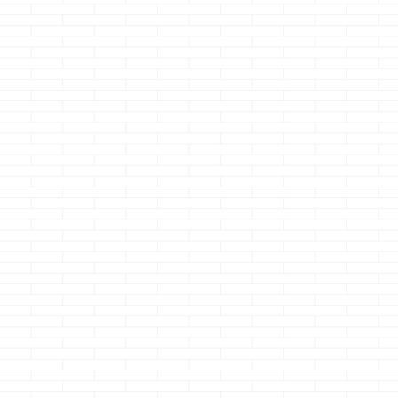
ーです ありゃ
らんです・・・
し ・・・でも
り少し味が変わ
た？ ・・・で
まいぜっ、も
さて本題です
前、機密測定を
ました・・・っ
とを書いており
た ドちくしょ
っ・・・と枕を
したもんです
・・・んで ク
ジョーのブログ
...