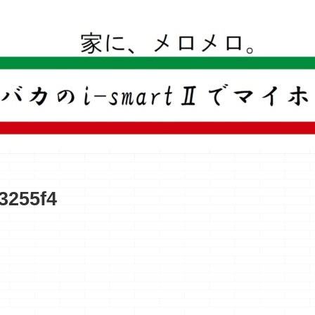
一条工務店のi-smartで建ててすっかり一条バカになった熊
3255f4