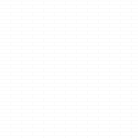
機密測定の
劇・・・・か
ぉ～～
どうも、ラの壱
ピリ辛もやしを
続きを読
ほど食うクマノ