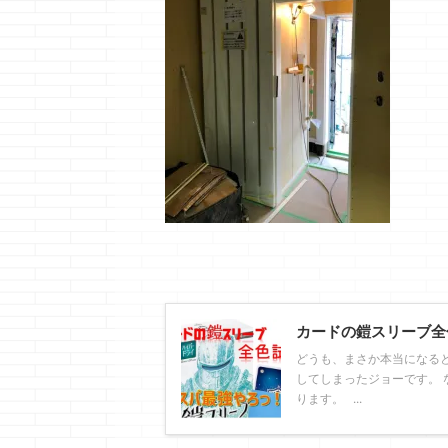
カードの鎧スリーブ全
どうも、まさか本当になる
してしまったジョーです。 
ります。 ...