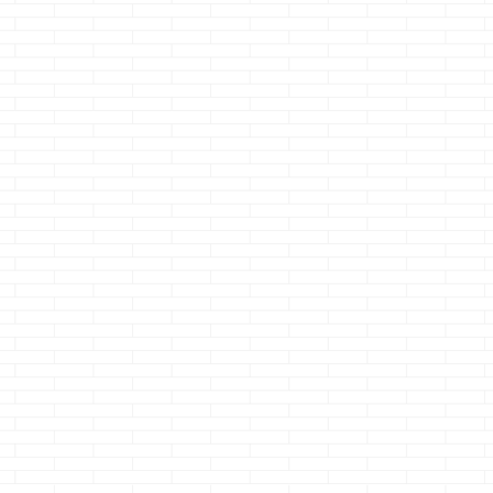
悲
普通の戸建てには
暑けりゃイイって
一条工務店は
らの
全く惹かれなくな
もんじゃない夢発
ておけ・・・
る一条工務店の恐
電
の②
怖
では
どうも、しじみ習慣
どうも、冬はや
死ぬ
どうも、最終的には
に出て来る上司が怖
りメルティキッ
む
続きを読む
続きを読む
続きを読む
ジョ
小になるのクマノジ
いクマノジョーです
クマノジョーで