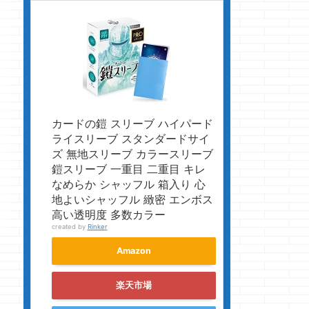
カードの鎧 スリーブ ハイパード
ライスリーブ スタンダードサイ
ズ 無地スリーブ カラースリーブ
鎧スリーブ 一重目 二重目 キレ
なめらか シャッフル 箱入り 心
地よいシャッフル 緻密 エンボス
高い透明度 多数カラー
created by
Rinker
Amazon
楽天市場