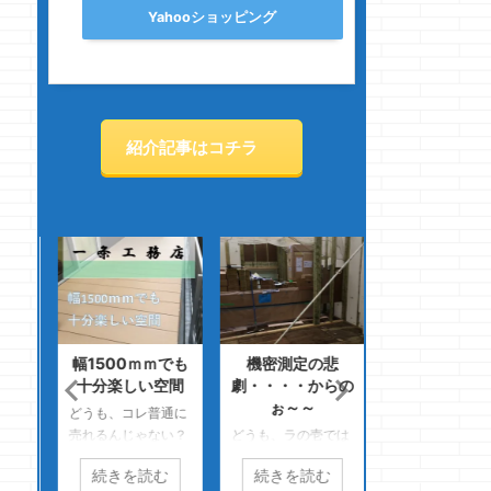
Yahooショッピング
紹介記事はコチラ
止め
幅1500ｍｍでも
機密測定の悲
普通の戸建てに
・そ
十分楽しい空間
劇・・・・からの
全く惹かれなく
ぉ～～
る一条工務店の
どうも、コレ普通に
怖
っぱ
売れるんじゃない？
どうも、ラの壱では
スの
のクマノジョーです
ピリ辛もやしを死ぬ
どうも、最終的に
続きを読む
続きを読む
続きを読む
す
現在、嫁様がこん
ほど食うクマノジョ
小になるのクマノ