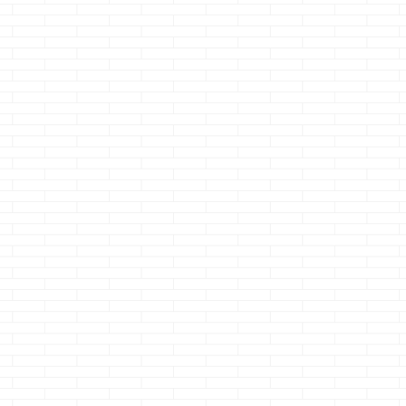
止ま
ョーです 自分だけ
凄くない？あ
ガッキーの可愛
もや
かな・・・ 大を我慢
の人・・・・
出
ファウルです・
昔よ
しつづけると、最終
勤なのか、取引先に
ピィーーーー
っ
的には小がしたくな
行く時なのか分かん
ーーッ！！ファ
もう
って小をすると大を
ないけど スーツの胸
ッ！！ 可愛す
やし
しなくてもスッキリ
ポケットにしじみ習
っ！！ ガッキー
 以
してしまう ・・・
慣を忍ばせてるっ
フリースロー！
逃し
あ、便意の話ですス
て・・・
しか
無限フリースロ
てこ
ミマセン さて、本
も2個ッ！！
部
す さて本題
まし
題です 最近、知り
下の不調をみて、サ
先日、クマノジ
ぅ
合いの方と家を購入
ッっと出て来るしじ
ーが家を建築中
濡ら
するって話をしてた
み習慣・・・・ な
事を知らない4人
んだけど その人は特
にこの人、怖っ！！
クマノジョーで
マノ
に家自体にこだわり
しじみチャン
食った時のお話で .
を読
は無く、家を買う事
ス・・・の一声にも
に重要視しているの
...
は月々の支払額と今
住んでいる地区の学
区とか町内会とかの
振り分けのようで 家
自体の性能やらはあ
んま気にして無い感