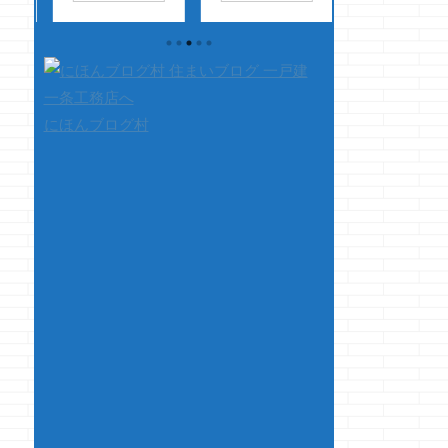
さは
なのを趣味として作
ーです ありゃ止ま
ョーです 自分だ
・・
成・・・ ・・・・と
らんです・・・もや
かな・・・ 大を
ー
か こんな感じのつま
し ・・・でも昔よ
しつづけると、最
ウル
み細工？っていうの
り少し味が変わっ
的には小がしたく
ぎ
かな ・・・を作って
た？ ・・・でもう
って小をすると大
の
ますｗ ・・・・
まいぜっ、もやし
しなくてもスッキ
にほんブログ村
！
・・・・・
さて本題です 以
してしまう ・・
ーで
・・・・・・いやも
前、機密測定を逃し
あ、便意の話です
です
う、コレ普通の商品
ました・・・ってこ
ミマセン さて
ョ
でしょコレ Ｙｏｕ、
とを書いておりまし
題です 最近、知
って
売っちゃいな
た ドちくしょぅ
合いの方と家を購
と
よ・・・ て思った
っ・・・と枕を濡ら
するって話をして
飯を
ぞって話ですｗ 欲し
したもんです
んだけど その人
..
い方はお問い合わせ
・・・んで クマノ
に家自体にこだわ
ください・・・ 超高
ジョーのブログを読
は無く、家を買う
額で売り付けますん
...
に重要視している
でｗ ・・・ウソで
は月々の支払額と
す ・・・でも、普通
住んでいる地区の
に欲しがる方い ...
区とか町内会とか
振り分けのようで
自体の性能やらは
んま気にして無い