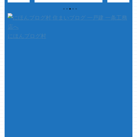
てた時は良くて10件ちょっとだっ
 ・インパクト
楽チンなので
たのに、何だ？このイイネの数は
） ビット変え
す 今回は前
ｗ またリンク記事書いたろうか
れる ・丸のこ
記事↓ 一条工
な・・・・ さて、本題です 今
！ ・ディスク
の流れは？ 
回は床について書いてみようと思
回転早すぎてコ
した引渡まで ..
います 一条工務店と言えば全館床
るなんでもござ
にほんブログ村
暖 全館床暖と言えば一条工務
の切り抜き便利
店・・・と 全 ...
ンクリに穴ズド