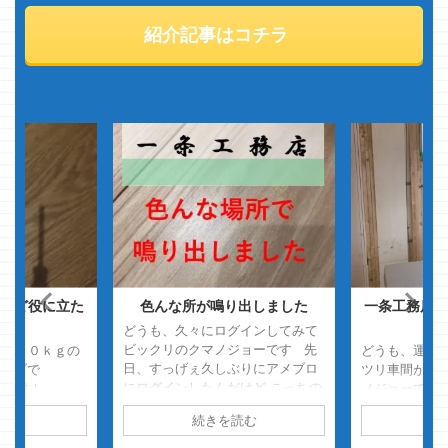
紹介記事はコチラ
ほど役に立た
色んな所が鳴り出しました
一条工務店・
具
れ
どうも、久々にログインしてみて
ビックリのクマノジョーです 先
ラス１０ｋｇの
どうも、運転
日、すっげぇ久しぶりにアメブロ
 デブで
ツリ車間があ
にログインしたんだけど こっちの
なりまし
ノジョーです
ブログに誘導するためのリンク記
本題です 皆様
の人次第だけ
読む
続きを読む
続
事になぜか60件以上のイイネが入
・・ 自宅には
構な距離をあ
ってたｗ 普通にアメブロでやっ
ありますか？
どうとでも反