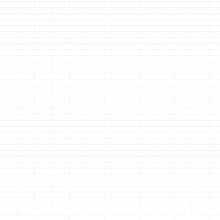
3年以上放置
室換気扇の
は？
どうも、やっぱ
最強だよねのク
続きを読
ジョーです モ