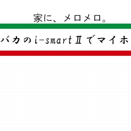
一条工務店のi-smartで建ててすっかり一条バカになった熊