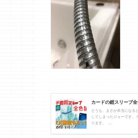
カードの鎧スリーブ全
どうも、まさか本当になる
してしまったジョーです。 
ります。 ...