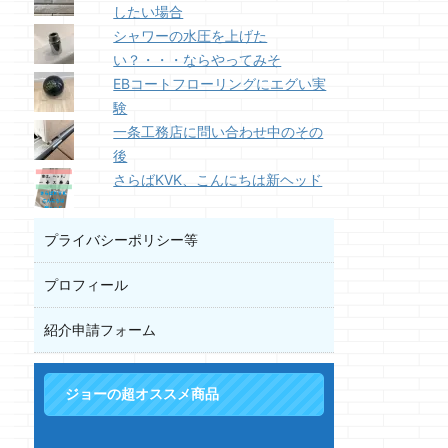
したい場合
シャワーの水圧を上げた
い？・・・ならやってみそ
EBコートフローリングにエグい実
験
一条工務店に問い合わせ中のその
後
さらばKVK、こんにちは新ヘッド
プライバシーポリシー等
プロフィール
紹介申請フォーム
ジョーの超オススメ商品