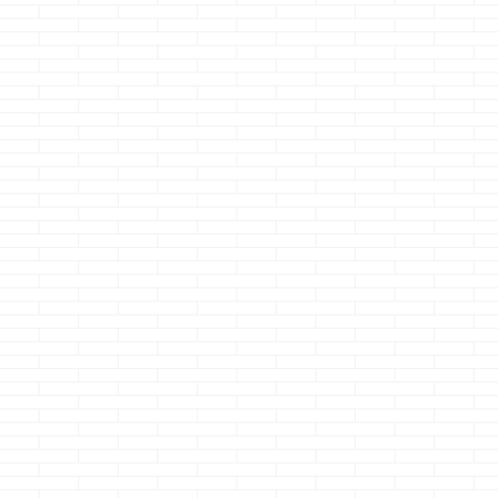
ーガーってマジ
まい・・・・ モ
ーガーのオニオ
ングってマ
ジ・・・・昔よ
味しくなくなっ
た・・・ モスバ
ーのホットドッ
て・・・最強に
い！！ モスバー
のコーヒーシェ
って、マジ神！
ホント、この世
てのシェイクの
最強に美味いよ
スシェイクのコ
ーって！！ ・・
の世の全てを飲
無いけどね ちな
No.２はコメダ
ーヒーシェイク
ｗ 超絶オススメ