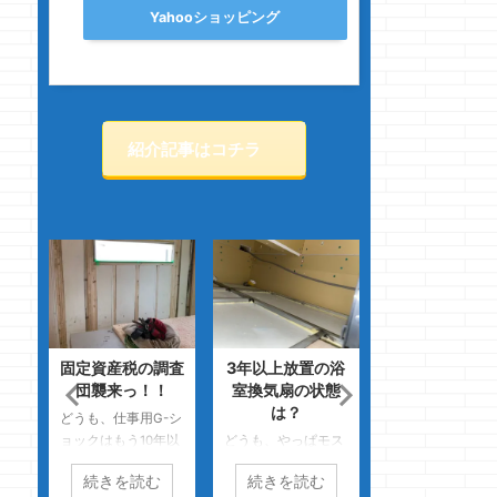
Yahooショッピング
紹介記事はコチラ
価格
固定資産税の調査
3年以上放置の浴
本当に一条工務
えな
団襲来っ！！
室換気扇の状態
でよかったの
は？
か・・・
どうも、仕事用G-シ
ッキ
ョックはもう10年以
どうも、やっぱモス
どうも、どん兵衛
ルス
上戦ってるクマノジ
最強だよねのクマノ
きつね派のクマノ
続きを読む
続きを読む
続きを読む
マノ
ョーです
はる
ジョーです モスバ
ョーです もう