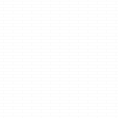
でう
です・・・・ 取り
ロイロいじれる方が
ジョーです
スバ
返しがつきませ
好きなクマノジョー
キンよりなによ
ンリ
ん・・・・・ ハウ
です
何もいじ
コールスローサ
スメーカーを選ぶこ
れないって、逆につ
ダ・・・ Mサイ
り美
とは出来ませ
まんない・・・ マ
で頼みます
っ
ん・・・・ って
ユリ様がザエルアポ
かLサイズはねぇ
ーガ
状態になっても、な
ロに言った事、その
かよ
さて、
クっ
んだかんだ色んなハ
まんま感じてます
題です 一条工
美味
ウスメーカー の仕様
完璧には先が無
ってどんなハウ
ガー
とかを調べてしまう
い・・・・
さ
ーカー？ ぶっ
イク
クマノジョーなので
て、本題です 今回
け、最初は全く
！
すが 我が家は一条
は、注文住宅で家を
ませんでした・
の全
工務店のご存知i-
建てたクマノジョー
出会いは、よ
中で
smartⅡにて現在建築
の 要望・・・・とい
あるハウジング
ねモ
中です 建築中とい
うか、要望を書いて
ター的 ...
ーヒ
うことは当然ハウス
みます そう、とに
・こ
メー ...
か ...
んで
みに
のコ
です
のコ