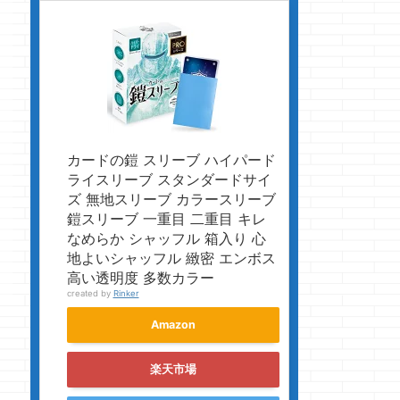
カードの鎧 スリーブ ハイパード
ライスリーブ スタンダードサイ
ズ 無地スリーブ カラースリーブ
鎧スリーブ 一重目 二重目 キレ
なめらか シャッフル 箱入り 心
地よいシャッフル 緻密 エンボス
高い透明度 多数カラー
created by
Rinker
Amazon
楽天市場