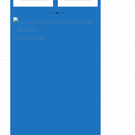
チ
か昔、中古ショップ
ーガーってマジでう
です・・・・ 
り、
で購入したG-ショッ
まい・・・・ モスバ
返しがつきませ
ラ
ク
電波・ソーラ
ーガーのオニオンリ
ん・・・・・ 
ズ
ータイプで今も頑張
ングってマ
スメーカーを選ぶ
つ
ってます
で
ジ・・・・昔より美
とは出来ませ
の
も、何となく買い替
味しくなくなっ
ん・・・・ っ
にほんブログ村
本
えたいとも思ってる
た・・・ モスバーガ
状態になっても、
務店
クマノジョー
ーのホットドックっ
んだかんだ色んな
スメ
なんとなくだ
て・・・最強に美味
ウスメーカー の
ちゃ
よ・・・・なんとな
い！！ モスバーガー
とかを調べてしま
知り
く さて、本題で
のコーヒーシェイク
クマノジョーなの
・・
す もう、2カ月程
って、マジ神！！
すが 我が家は
く
前の ...
ホント、この世の全
工務店のご存知i-
セン
てのシェイクの中で
smartⅡにて現在
最強に美味いよねモ
中です 建築中と
スシェイクのコーヒ
うことは当然ハウ
ーって！！ ・・・こ
メー ...
の世の全てを飲んで
無いけどね ちなみに
No.２はコメダのコ
ーヒーシェイクです
ｗ 超絶オススメのコ