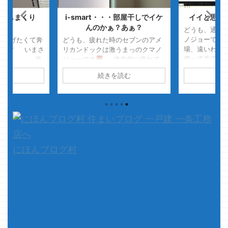
演しまくり
i-smart・・・部屋干しでイケ
イイと思っ
）
んのかぁ？あぁ？
どうも、通勤
ノジョーです
をあげたくて奔
どうも、疲れた時のセブンのアメ
場、遠いわぁ
ーです いまさ
リカンドックは激うまっのクマノ
使って片道2
イ中・・・ 推
ジョーです
体力的に疲れて
流石に遠いわ
0 6Gを使って
る
超久しぶりに食べる
この
読む
続きを読む
続
長時間聞くロ
・・ クソ
2点が合わさるとメッチャ美味い
スだわぁ・・
いてるのがグラ
です
是非ご賞味を・・・・ セ
にノイズがな
！！ さて、
ブンの回し者ではありませんよ
あんま良くな
条工務店のCM
さて、本題です i-smart・・・
今度ノイキャ
違いしていたク
スゲェ乾燥する・・・ ...
よう さて、
は違いますよ
と、クマノジ
物・・・パク
にほんブログ村
ますよ・・・・ 