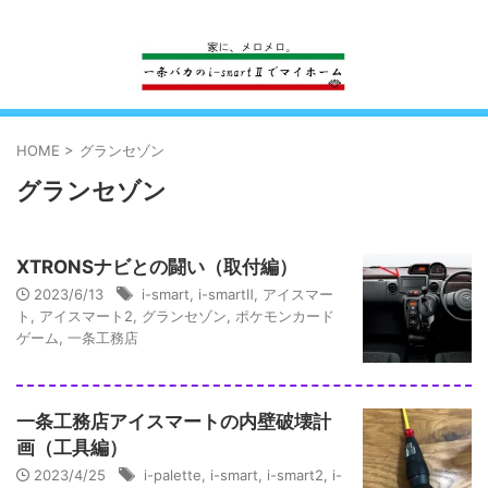
一条工務店のi-smartで建ててすっかり一条バカになった熊
HOME
>
グランセゾン
グランセゾン
XTRONSナビとの闘い（取付編）
2023/6/13
i-smart
,
i-smartⅡ
,
アイスマー
ト
,
アイスマート2
,
グランセゾン
,
ポケモンカード
ゲーム
,
一条工務店
一条工務店アイスマートの内壁破壊計
画（工具編）
2023/4/25
i-palette
,
i-smart
,
i-smart2
,
i-