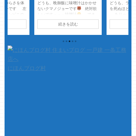
人のつらさを体
どうも、晩御飯に味噌汁はかかせ
どうも、ラの
ジョーです 左
ないクマノジョーです
絶対欲
を死ぬほど食
・ コンビニの
しいです・・・味噌汁
でき
ありゃ止まら
してみて
れば火傷するくらいアツアツ
し ・・・で
読む
続きを読む
続
しづらい
で・・・・
さて、本題です
わった？ ・
でやってみまし
少し前に玄関扉が進化してやが
っ、もやし
しいATMだと
った～
・・・と、嘆いてい
以前、機密測
やってみると分
た矢先 たまたま三協アルミのシ
た・・・って
 え？あ？ち
ョールームの近くを通ったので
した ドちく
ってなりますｗ
...
を濡らしたも
b ...
クマノジョーの
にほんブログ村