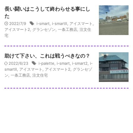
長い闘いはこうして終わらせる事にし
た
2022/7/9
i-smart
,
i-smartⅡ
,
アイスマート
,
アイスマート2
,
グランセゾン
,
一条工務店
,
注文住
宅
助けて下さい、これは戦うべきなの？
2022/6/23
i-palette
,
i-smart
,
i-smart2
,
i-
smartⅡ
,
アイスマート
,
アイスマート2
,
グランセゾ
ン
,
一条工務店
,
注文住宅