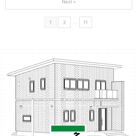
Next »
1
2
…
11