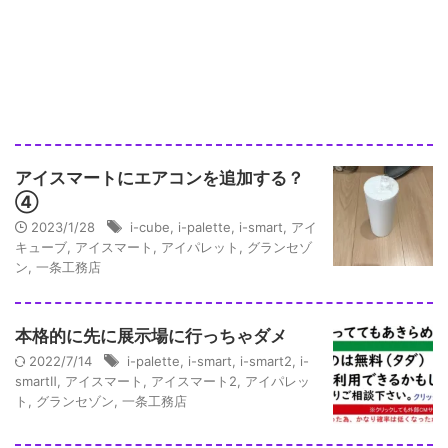
アイスマートにエアコンを追加する？
④
2023/1/28
i-cube
,
i-palette
,
i-smart
,
アイ
キューブ
,
アイスマート
,
アイパレット
,
グランセゾ
ン
,
一条工務店
本格的に先に展示場に行っちゃダメ
2022/7/14
i-palette
,
i-smart
,
i-smart2
,
i-
smartⅡ
,
アイスマート
,
アイスマート2
,
アイパレッ
ト
,
グランセゾン
,
一条工務店