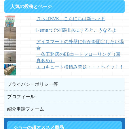
人気の投稿とページ
さらばKVK、こんにちは新ヘッド
i-smartで外部排水にするとこうなるよ
アイスマートの外壁に何かを固定したい場
合
一条工務店のEBコートフローリング（写
真多め）
エコキュート横積み問題・・・ヘイッ！！
プライバシーポリシー等
プロフィール
紹介申請フォーム
ジョーの超オススメ商品