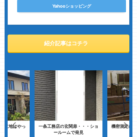
Yahooショッピング
紹介記事はコチラ
の立地はやっ
一条工務店の玄関扉・・・ショ
機密測定の悲
ェ
ールームで発見