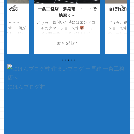
めといた方
一条工務店 夢発電 ・・・で
さぼればさぼ
・
検索ぅ～
ヒョォ～～～
どうも、気付いた時にはエンドロ
どうも、箱買
ョーです 何が
ールのクマノジョーです
ア
ジョーです 
・って？ サン
ニメ・映画等、見てたはずなのに
のコーヒーは
スマスプレゼン
瞬きしたらエンドロール・・・
リューが大好
読む
続きを読む
続
家のチビ
・・・・・あるあるっ！！
ーじゃなくて
行儀が悪いこと
さて、本題です 検索しまし
ね メチャス
ことを全く聞か
た？ タイトルのキーワードで検索
ゴクいけちゃ
ので しかたな
しました？
クマノジョーは
そのぶん、懐
きなトーマスグ
過去に何度も検索しました
一
吸い込まれま
したｗ ・・・
条に夢発電っ ...
なんでそれな
頃 そして、先
ますが スタ
サンタさんが持
ールドブリュ
にほんブログ村
.
再販をっ！！
してたらしい
今は販売して無い