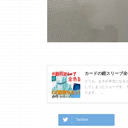
カードの鎧スリーブ全
どうも、まさか本当になる
してしまったジョーです。 
ります。 ...
Twitter