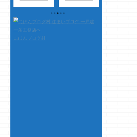
・
マノジョーです だ
随分前から、ナビの
ウキウキしませ
・・
れが言った言葉か忘
バックカメラが不調
か？ホームセンタ
に
れたけど、髭ソーリ
で 写ったり写らなか
ナニコレっ！
ー
ーって いってなかっ
ったりを繰り返し、
を探す楽しさ・・
・
たっけ？ では本
最近は全く映らなく
結構好きです
題です 前回のブロ
なってました 調子
さて、本題です i
にほんブログ村
グ・・・・ ちくし
が悪い時に、ナビ
smartのスマート
った
ょぅっ！！レンジフ
側・カメラ側共に配
ス 毎日使って
、
ードが連動しねぇや
線状況を細かくチェ
って事で、今回は
ル
んけっ！！ ・・・
ックしましたが原因
ょっと感想を書い
のこ
と嘆いておりました
が分からず・・・ つ
みようと思いま
が ものの見事にク
いに新しいカメラを
ちなみに我が家の
マノジョーの勘違い
購入して取付をして
風呂は
...
であったと発覚いた
る時に断線を発
しました ので、ご報
見・・・・ 絶対に
告とゴメンナサイで
そこは無ぇだろうと
す ...
思っていた所が断線
してましたｗ ドち
くしょうっ！！ さ
て、本題です ...