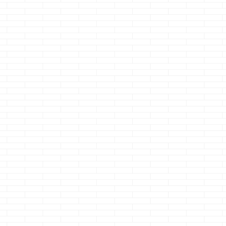
ビの
ウキウキしません
るクマノジョーです
行きたい・・・
不調
か？ホームセンター
ホント不思
ムニャムニャ・
なか
ナニコレっ！！
議・・・
こっ
夢の中でトイレ
し、
を探す楽しさ・・・
ちの行動見てんのか
到着・・・ ジャ
なく
結構好きです
な？ってくらいのタ
ーーー
・・
調子
さて、本題です i-
イミングで電話が掛
・・・・
ビ
smartのスマートバ
かってきます
・・・・・・ハ
に配
ス 毎日使ってます
しかも上司か
ッ！！やっちま
チェ
って事で、今回はち
ら・・・
結
っ！！
さて
原因
ょっと感想を書いて
果、折り返すことに
本題です タイト
 つ
みようと思います
なりますけど
見て・・・なん
ラを
ちなみに我が家のお
ね・・・ さて本
っちゃ ...
して
風呂は
...
題です 一条工務店
で建築される方は ...
対に
うと
断線
ドち
 さ