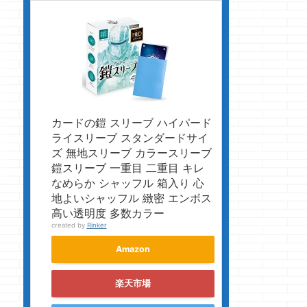
カードの鎧 スリーブ ハイパード
ライスリーブ スタンダードサイ
ズ 無地スリーブ カラースリーブ
鎧スリーブ 一重目 二重目 キレ
なめらか シャッフル 箱入り 心
地よいシャッフル 緻密 エンボス
高い透明度 多数カラー
created by
Rinker
Amazon
楽天市場