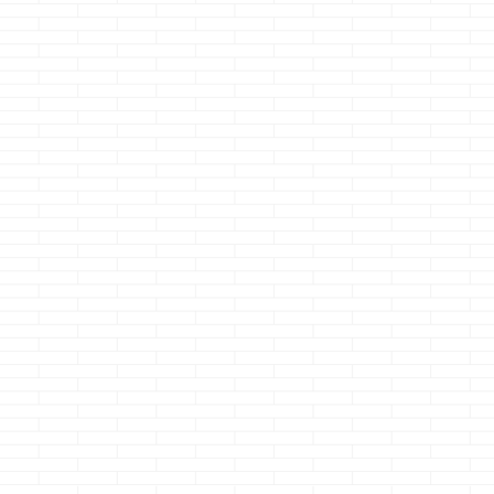
一人で出来る
推奨しませ
どうも、想定外
が断線でドちく
うのクマノジョ
続きを読
す 随分前・・