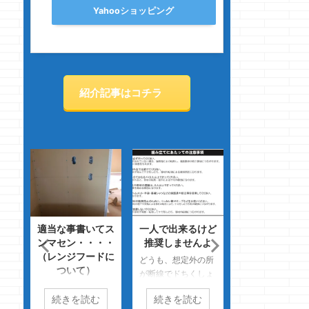
Yahooショッピング
紹介記事はコチラ
エン
適当な事書いてス
一人で出来るけど
i-smartの風
・
ンマセン・・・・
推奨しませんよ
使い心地・・
（レンジフードに
後の
どうも、想定外の所
どうも、ホームセ
ついて）
生の
が断線でドちくしょ
ターはウロウロし
す
どうも、アイムソー
うのクマノジョーで
るだけで楽しくな
続きを読む
続きを読む
続きを読む
レ
リー髭ソーリーのク
す 随分前・・・・
クマノジョーです