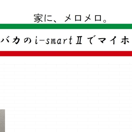
一条工務店のi-smartで建ててすっかり一条バカになった熊