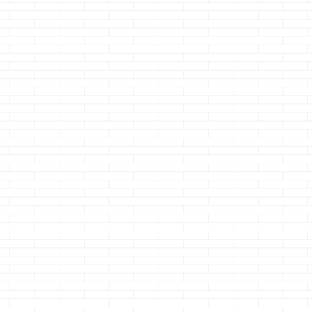
けど
i-smartの風呂の
一条工務店のテレ
迫りくるイー
んよ
使い心地・・・
ビボード・・・採
トリー・・・
用せずに近い物を
の所
どうも、ホームセン
どうも、人生最
しょ
ターはウロウロして
どうも、たくさん食
オネショは中学
ーで
るだけで楽しくなる
べモノを口に入れた
クマノジョーで
む
続きを読む
続きを読む
続きを読む
・・
クマノジョーです
瞬間に電話がよく鳴
ぁあ・・・トイ