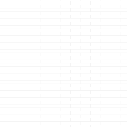
随分前から、ナ
バックカメラが
で 写ったり写ら
ったりを繰り返
最近は全く映ら
なってました 
が悪い時に、ナ
側・カメラ側共
線状況を細かく
ックしましたが
が分からず・・・
いに新しいカメ
購入して取付を
る時に断線を発
見・・・・ 絶
そこは無ぇだろ
思っていた所が
してましたｗ 
くしょうっ！！
て、本題です ...