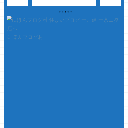
が、たまに超飲
ようやく当たりがでたぜぇ～
チラッっとし
でます
さ
っ！！
暑い日にキンと冷えたコ
ね ハイッチ
イスマートに住
ーヒー・・・ じゃなくて、曇っ
～～～イ！！
半程経ちました
た日に何となくコーヒー飲みたい
顔の一部分と
おかげで、それぞ
なぁって買ったら当たったぜ
かも笑顔禁止
てきたのでちょ
っ！！
７が４つ揃ったら当
顔をしなけれ
..
たりの自販機・・・ いつもは ...
て！！ とい
にほんブログ村
かがきっとあ
・・・・と、
を思っており
す すっ ...