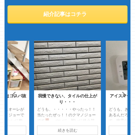
紹介記事はコチラ
家具はコスパ抜
我慢できない、タイルの仕上が
アイスマート
わ
り・・・
す
カフェオーレが
どうも、・・・・・やったっ！！
どうも、きっ
クマノジョーで
当たったぜっ！！のクマノジョー
あるんだろう
カみたいに飲
です
ついに、戦いに終止符
す 幽霊の世
そう、飲ん
を打ってやったぜっ！！
とい
ね・・・・ 
読む
続きを読む
続
近はすっかり飲
う事で、家の近くにある自販機で
たかったら、