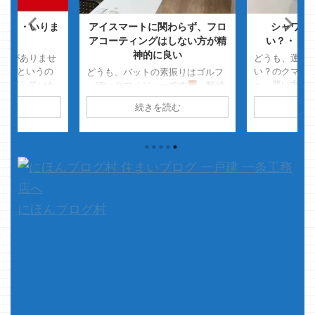
・・・いりま
アイスマートに関わらず、フロ
シャワー
アコーティングはしない方が精
い？・・・
神的に良い
挨拶がありませ
どうも、運動
・というの
い？のクマノ
どうも、バットの素振りはゴルフ
再確認していた
ぁ、悪い方で
っぽいクマノジョーです
野球
・やってたなコ
記憶だけが残
をちゃんとやってる人から見ると
読む
続きを読む
続
・・・て
さて、本
クマノジョーがどんなに野球っ
はないですが、
っ！！
来た
ぽく素振りしても ゴルフスイン
書きます 久々
来たぜぇ～～
グな体の使い方になってるらしい
構多いか・・・
ぁ～～～～～っ
です・・・
さて、本題です
もいい記事
フロアコーティング・・・・ 正
にどうでもイ
直クマノジョーはやりたかったで
して下さいǶ
す
・・・・が、時期的に森
のしずくさんもエコプロコ ...
にほんブログ村