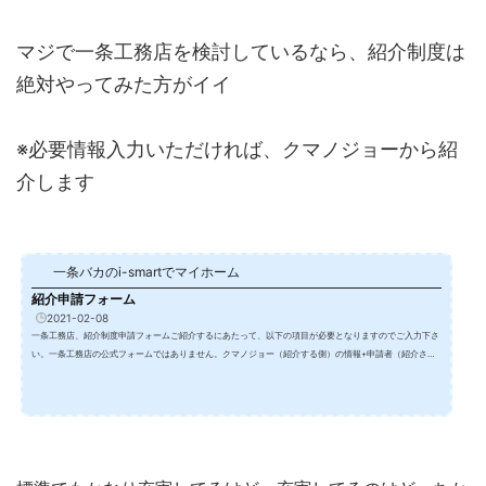
マジで一条工務店を検討しているなら、紹介制度は
絶対やってみた方がイイ
※必要情報入力いただければ、クマノジョーから紹
介します
一条バカのi-smartでマイホーム
紹介申請フォーム
2021-02-08
一条工務店、紹介制度申請フォームご紹介するにあたって、以下の項目が必要となりますのでご入力下さ
い。一条工務店の公式フォームではありません。クマノジョー（紹介する側）の情報+申請者（紹介され
る方）の情報→一条工務店へ送信・・・の為、必要な項目となります。紹介と同時に私の情報もご案内さ
せていただきますので宜しくお願いします。送信いただいてから、数日中に申請を行います。ほぼ常時チ
ェックしていますので、よほどの深夜帯や早朝でなければその日の内に申請するようにします。※いただ
いた個人情報は紹介申請のみに使...