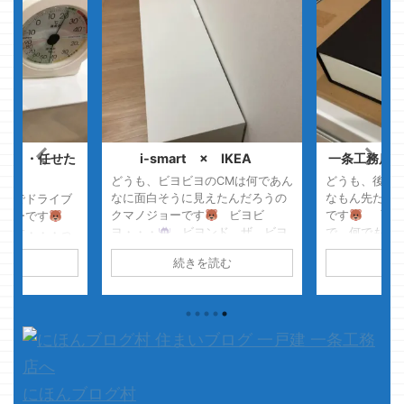
・・・任せた
i-smart × IKEA
一条工務店で
イ
どうも、ビヨビヨのCMは何であん
どうも、後入
なに面白そうに見えたんだろうの
なもん先だ先
カーでドライブ
クマノジョーです
ビヨビ
です
面倒く
ジョーです
ヨ・・・
ビヨンド ザ ビヨ
で、何でも先
んです・・・っ
ンド PSで発売されたRPG
CM
こんで、お湯
ないですスーパ
読む
続きを読む
続
ではスゲェ面白そうで、プレイし
・・・・が、
乗ってドライ
てみたら ・・・・・・ お試し
たら メチャ
さて本題
下さい
さて本題です 前回
からはちゃん
しより順次お引
書いていたIKEAのテレビボードの
さて本題で
マノジョーです
件 完成ではないですが、一応そ
引渡しの流れ
目にあっており
...
り上がらんか
から新居ま
く無く 車で10
にほんブログ村