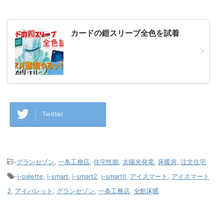
カードの鎧スリーブ全色を試着
Twitter
-
グランセゾン
,
一条工務店
,
住宅性能
,
太陽光発電
,
床暖房
,
注文住宅
-
i-palette
,
i-smart
,
i-smart2
,
i-smartⅡ
,
アイスマート
,
アイスマート
2
,
アイパレット
,
グランセゾン
,
一条工務店
,
全館床暖