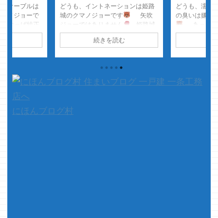
ングケーブルは
どうも、イントネーションは姫路
どうも、濡れ
クマノジョーで
城のクマノジョーです
矢吹
の臭いは嫌い
、やっぱ純正
ジョーではありません
姫路城
あっ、雨
性が素晴ら
です
そのつもりで名乗ってま
のは分かりや
読む
続きを読む
続
って事で本
す さて本題です 少し前に、
はあんま好き
・・・
ウ
自分が選んだオプションが本当に
それよりも、
・・・・・
必要だったのか？ ・・・みたい
臭いの方が 好
～～スッ！！
な記事を書いてました
コレ i-
そして、灯油
！ ...
smartに半月住んで感じるオプシ
クゴク飲んで
ョンの効果 追加し ...
・・・・なん
や、本題です&#x
にほんブログ村