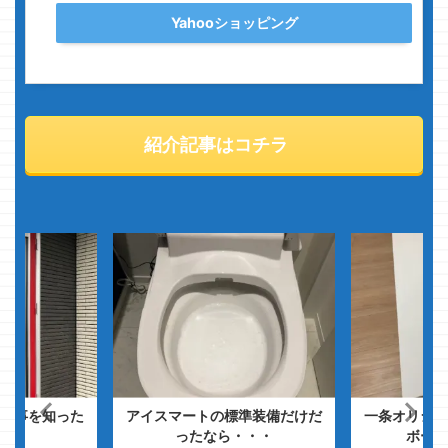
Yahooショッピング
紹介記事はコチラ
い事を知った
アイスマートの標準装備だけだ
一条オリジナ
し
ったなら・・・
ボード