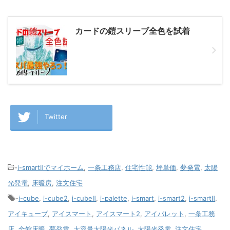
カードの鎧スリーブ全色を試着
Twitter
-
i-smartⅡでマイホーム
,
一条工務店
,
住宅性能
,
坪単価
,
夢発電
,
太陽
光発電
,
床暖房
,
注文住宅
-
i-cube
,
i-cube2
,
i-cubeⅡ
,
i-palette
,
i-smart
,
i-smart2
,
i-smartⅡ
,
アイキューブ
,
アイスマート
,
アイスマート2
,
アイパレット
,
一条工務
店
,
全館床暖
,
夢発電
,
大容量太陽光パネル
,
太陽光発電
,
注文住宅