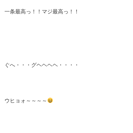
一条最高っ！！マジ最高っ！！
ぐへ・・・グヘヘヘヘ・・・・
ウヒョォ～～～～