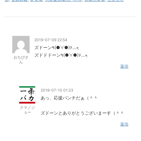
2019-07-09 22:54
ズドーン٩(●˙▿˙●)۶…⋆ฺ
ズドドドーン٩(●˙▿˙●)۶…⋆ฺ
おちびさ
ん
返信
2019-07-10 01:23
あっ、応援パンチだぁ（＾＾
クマノジ
ョー
ズドーンとありがとうございまーす（＾＾
返信