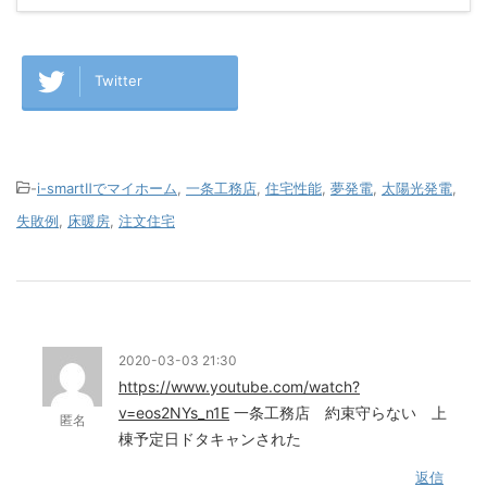
Twitter
-
i-smartⅡでマイホーム
,
一条工務店
,
住宅性能
,
夢発電
,
太陽光発電
,
失敗例
,
床暖房
,
注文住宅
2020-03-03 21:30
https://www.youtube.com/watch?
v=eos2NYs_n1E
一条工務店 約束守らない 上
匿名
棟予定日ドタキャンされた
返信