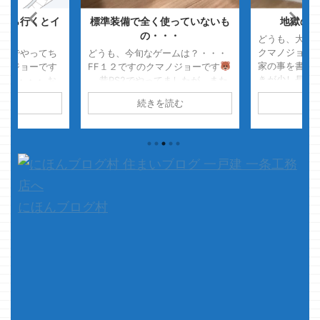
なら行くとイ
標準装備で全く使っていないも
地獄の大
所
の・・・
どうも、大当
クマノジョー
こまでやってち
どうも、今旬なゲームは？・・・
家の事を書き
マノジョーです
FF１２ですのクマノジョーです
きが少し長い
日・・・・ お
昔PS2でやってましたが、また
定していた本
までゲームを
やってます そしてPCのスペック
読む
続きを読む
続
中に無料で変
かん後悔してお
を上げたくて仕方ないです・・・
ですが その
くそ眠てぇ
さて、本題です 今回はい
で書いてしま
本題です 今ま
よいよ短い記事になりそうです
気分が悪くな
条工務店で建て
・・・前回はそう言って、書い
す・・・ 家
はクマノジョー
てみたら意外と長かったんですが
うので、最初
っしゃいます
今回は本当に短くなる予定です
ばして下さい
らそれなりに上
& ...
です 先日、少
るだろうと自覚
にほんブログ村
さすがに住み始
ので最近の記事
...