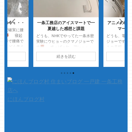
ツの今・・・
一条工務店のアイスマートで一
アニメの様に
夏越した感想と課題
マート
らほぼ確実に腰
です
寝起
どうも、NHKでやってた一条水密
どうも、電気
高確率で腰痛で
実験にウヒョ～のクマノジョーで
ジョーです 約
・
どう考え
す
すっげぇね、アレ・・・
１カ月程・・
無いんだと思い
濁流にやられたらさすがに厳
コンを起動し
読む
続きを読む
続
・
さて、
しいと思うけど 水没だけを想定す
グしっぱなし
、以前クマノジ
るなら、すげぇ結果じゃないすか
請求額の過去
撥水材の今をご
ねアレ
その後の性能の劣化
れましたｗ 
ます
一
具合とかも気になるけど、水没後
は13,000円
メした記事はコ
に即生活ができるって凄い事だと
や・・・マイ
い性能だ ...
感じました・・・・
さて、
のビットコイ
本題です 一応最初に言 ...
っ！！ ・・
マノジョーの
にほんブログ村
怒られました
いかないから
て、本題で ...