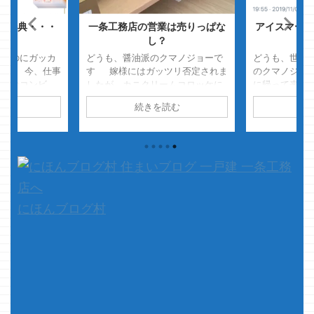
超特典・・・
一条工務店の営業は売りっぱな
アイスマート
ね
し？
ったのにガッカ
どうも、醤油派のクマノジョーで
どうも、世の
です 今、仕事
す 嫁様にはガッツリ否定されま
のクマノジョ
近くのコンビ
したが、カニクリームコロッケに
に帰って来る
シュレットユー
は醤油が最高だと思ってます タ
ックリしたぁ
読む
続きを読む
続
ーは頻繁にトイ
ルタルがあってもほぼ使いません
ただいまぁっ
ｗ ・・もちろ
ｗ さて、本題です 一条工
ぉ」 ・・・と
ん買ってますよ
務店についてイロイロ調べまわっ
日に 「ただい
ビニ様のウォシ
ている方・・・ 意外とこんな一
宅したら 「
障ｗ ・・・・
文を見ませんか？ 「営業さんは
が今寝てんだ
ｗちくしょう
売りっぱなしで、引渡したら全然
てよｗ」 ・
尻拭かなかんや
連絡してこねぇ」 ・・・とか
っ！！ｗ さ
るぞっ！！！
「アフター対応に ...
はタイトルの
にほんブログ村
 ...
務店にお住い
飼ってま ...