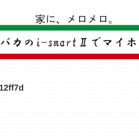
一条工務店のi-smartで建ててすっかり一条バカになった熊
12ff7d