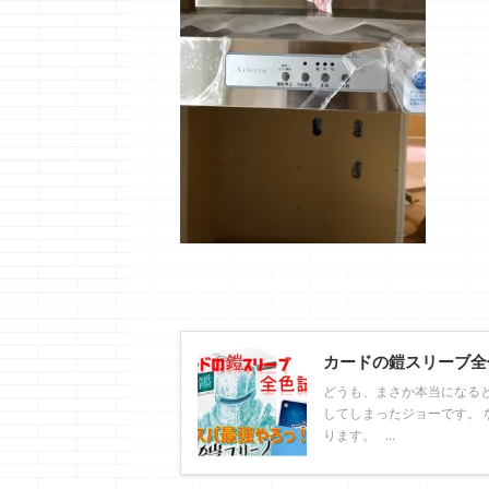
カードの鎧スリーブ全
どうも、まさか本当になる
してしまったジョーです。 
ります。 ...