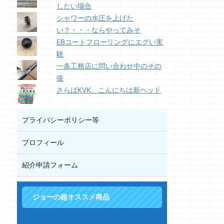
したい場合
シャワーの水圧を上げた
い？・・・ならやってみそ
EBコートフローリングにエグい実
験
一条工務店に問い合わせ中のその
後
さらばKVK、こんにちは新ヘッド
プライバシーポリシー等
プロフィール
紹介申請フォーム
ジョーの超オススメ商品