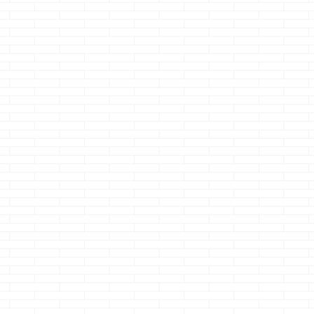
夢発
一条工務店の出来
うおおぅ・・・金
一条工務店で
検索
ない・・・は出来
利超下がったや
るとローンが
ない訳じゃない
ん・・・
い
た時
どうも、最近の体重
どうも、マザーボー
どうも、アレの
ルの
計に驚愕のクマノジ
ドを交換後ウィンド
を知った時はマ
む
続きを読む
続きを読む
続きを読む
す
ョーです
つい
ウズのライセンス認
動したクマノジ