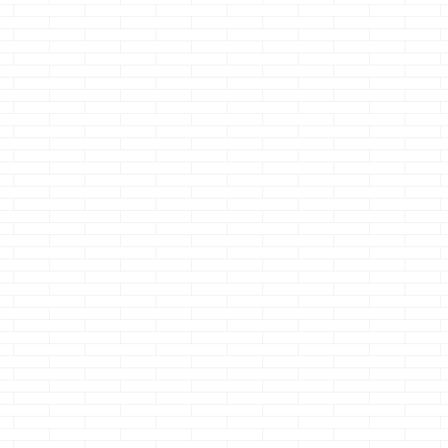
等、
先日体重計を購入し
証に手間取ったクマ
です 高校生に
に瞬
ました・・・・
ノジョーです
て初めて食べた
ロー
そして驚愕・・・
ライセンス認
レ・・・ ・・・
起動して最初に設
証・・・
非常に
野家の牛丼を食
ある
定する項目に驚
苦労しました・・・
時は ホンキで感
、
愕・・・ ・地域を
結構いろんなと
しましたｗ 世の
しま
設定してください
ころに電話したりイ
こんな美味い物
のキ
？？？・・・地
ロイロと・・・
ったのか
しま
域？？？？ 体重計
でも無事通ったので
っ！！・・・と
ノ
に何で地域がいるん
一安心です
さ
その翌日にも吉
何度
だ？ ・・・・と説明
て、本題です 以
に行き・・・ ツ
書を見たら 緯度に
前・・・ ここ最近の
ら卵いれると美
.
よって異なる重力加
金利では一番安いタ
よって言われて
速度の影響を補正
イミングでフラット
感動して以降 腹
し、正確に測定でき
実行だぜ ...
減ったら、まず
るよ ...
浮かぶのは牛丼
マノジョーにな
したｗ さて、
題です &nbs ...