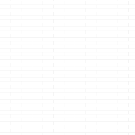
一条工務店で建て
抽選会1等並みの
一条工務店 
るとローンがキツ
超特典・・・なの
電 ・・・で
い
にね
ぅ～
どうも、アレの存在
どうも、狙って入っ
どうも、気付い
を知った時はマジ感
たのにガッカリのク
にはエンドロー
続きを読む
続きを読む
続きを読
動したクマノジョー
マノジョーです
クマノジョーで