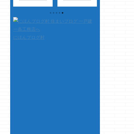
なっ
今、仕事をしている
アニメ・映画等、
先日体重計を購入
ア
現場の近くのコンビ
見てたはずなのに瞬
ました・・・・
吉
ニ・・・・ ウォシ
きしたらエンドロー
そして驚愕・・・
った
ュレットユーザーの
ル・・・
起動して最初に
動
クマノジョーは頻繁
・・・・・あるある
定する項目に驚
中に
にトイレをお借りし
っ！！
さて、
愕・・・ ・地域
にほんブログ村
があ
てますｗ ・・もちろ
本題です 検索しま
設定してくださ
ん、商品もたくさん
した？ タイトルのキ
？？？・・・地
ね
買ってますよｗ そ
ーワードで検索しま
域？？？？ 体重
野家
んな、コンビニ様の
した？
クマノ
に何で地域がいる
レか
ウォシュレットが先
ジョーは過去に何度
だ？ ・・・・と
味い
日故障ｗ ・・・・
も検索しました
書を見たら 緯度
更に
ガッカリしましたｗ
一条に夢発電っ ...
よって異なる重力
が
ちくしょうっ！！
速度の影響を補正
思い
メッチャ尻拭かなか
し、正確に測定で
のク
んやんけっ！！血ぃ
るよ ...
りま
でるぞっ！！！ さ
本
て、本題です &nbsp
...