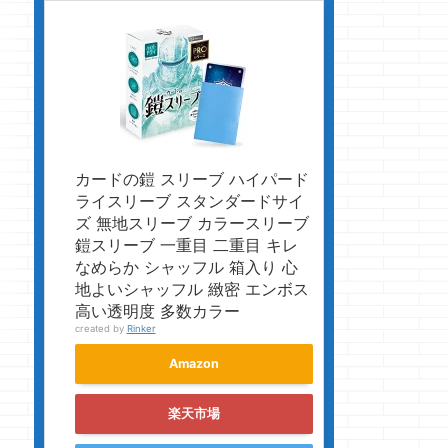
カードの鎧 スリーブ ハイパード
ライスリーブ スタンダードサイ
ズ 無地スリーブ カラースリーブ
鎧スリーブ 一重目 二重目 キレ
なめらか シャッフル 箱入り 心
地よいシャッフル 緻密 エンボス
高い透明度 多数カラー
created by
Rinker
Amazon
楽天市場