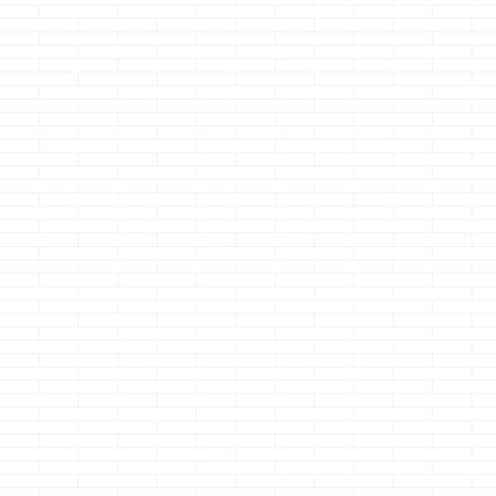
です 高校生になっ
今、仕事をしている
アニメ・映画
て初めて食べたア
現場の近くのコンビ
見てたはずなの
レ・・・ ・・・吉
ニ・・・・ ウォシ
きしたらエンド
野家の牛丼を食った
ュレットユーザーの
ル・・・
時は ホンキで感動
クマノジョーは頻繁
・・・・・ある
しましたｗ 世の中に
にトイレをお借りし
っ！！
さて
こんな美味い物があ
てますｗ ・・もちろ
本題です 検索
ったのか
ん、商品もたくさん
した？ タイトル
っ！！・・・とね
買ってますよｗ そ
ーワードで検索
その翌日にも吉野家
んな、コンビニ様の
した？
クマ
に行き・・・ ツレか
ウォシュレットが先
ジョーは過去に
ら卵いれると美味い
日故障ｗ ・・・・
も検索しました
よって言われて更に
ガッカリしましたｗ
一条に夢発電っ ..
感動して以降 腹が
ちくしょうっ！！
減ったら、まず思い
メッチャ尻拭かなか
浮かぶのは牛丼のク
んやんけっ！！血ぃ
マノジョーになりま
でるぞっ！！！ さ
したｗ さて、本
て、本題です &nbsp
題です &nbs ...
...