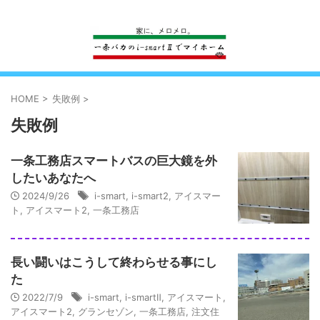
一条工務店のi-smartで建ててすっかり一条バカになった熊
HOME
>
失敗例
>
失敗例
一条工務店スマートバスの巨大鏡を外
したいあなたへ
2024/9/26
i-smart
,
i-smart2
,
アイスマー
ト
,
アイスマート2
,
一条工務店
長い闘いはこうして終わらせる事にし
た
2022/7/9
i-smart
,
i-smartⅡ
,
アイスマート
,
アイスマート2
,
グランセゾン
,
一条工務店
,
注文住