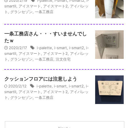
2020/2/19
i-palette
,
i-smart
,
i-smart2
,
i-
smartⅡ
,
アイスマート
,
アイスマート2
,
アイパレッ
ト
,
グランセゾン
,
一条工務店
一条工務店さん・・・すいませんでし
たｗ
2020/2/17
i-palette
,
i-smart
,
i-smart2
,
i-
smartⅡ
,
アイスマート
,
アイスマート2
,
アイパレッ
ト
,
グランセゾン
,
一条工務店
,
注文住宅
クッションフロアには注意しよう
2020/2/12
i-palette
,
i-smart
,
i-smart2
,
i-
smartⅡ
,
アイスマート
,
アイスマート2
,
アイパレッ
ト
,
グランセゾン
,
一条工務店