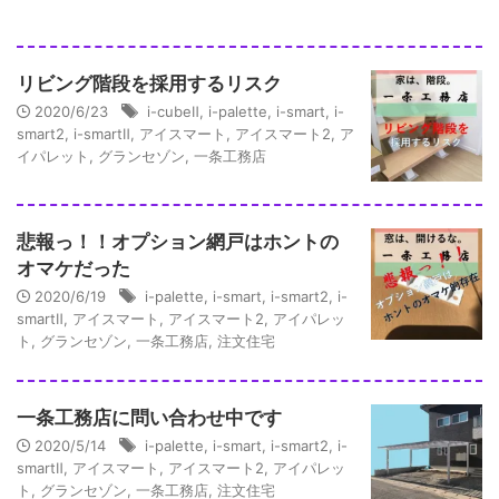
リビング階段を採用するリスク
2020/6/23
i-cubeⅡ
,
i-palette
,
i-smart
,
i-
smart2
,
i-smartⅡ
,
アイスマート
,
アイスマート2
,
ア
イパレット
,
グランセゾン
,
一条工務店
悲報っ！！オプション網戸はホントの
オマケだった
2020/6/19
i-palette
,
i-smart
,
i-smart2
,
i-
smartⅡ
,
アイスマート
,
アイスマート2
,
アイパレッ
ト
,
グランセゾン
,
一条工務店
,
注文住宅
一条工務店に問い合わせ中です
2020/5/14
i-palette
,
i-smart
,
i-smart2
,
i-
smartⅡ
,
アイスマート
,
アイスマート2
,
アイパレッ
ト
,
グランセゾン
,
一条工務店
,
注文住宅