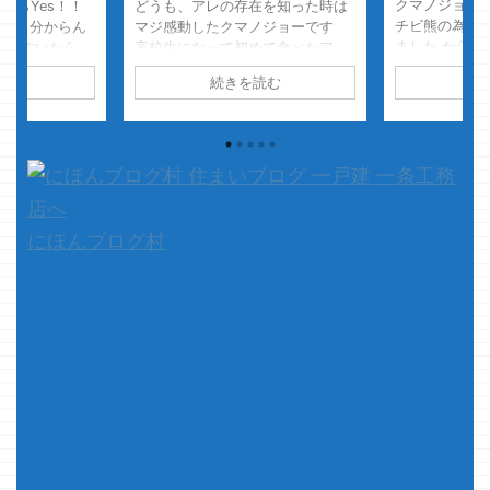
クマノジョーです 先日、嫁様が
座って言われ
在を知った時は
チビ熊の為にこんなものを購入し
スクねって言
ノジョーです
ました からからつみき108 240
って返された
めて食べたア
枚入 100%天然素材知育 パズル 木
はっ？って言
吉野家の牛丼を
読む
続きを読む
続
のおもちゃ 家族 子供 シンプル み
いやっ！キャ
キで感動しまし
やざきスギ 価格：6050円（税
スマスクでし
な美味い物があ
込、送料無料) (2020/5/19時点)
積尸気冥界
・・とね その
楽天で購入 何の変哲も無い、木
・・・・伝
き・・・ ツレ
の板っ切れの カラカラつみき108
た &n ...
味いよって言わ
と言う商品 木を積むなり、ドミ
以降 腹が減っ
ノの様に並べて倒して見たりと遊
かぶのは牛丼の
びからは自由なおもちゃ 子供も大
なりましたｗ
にほんブログ村
人も一緒に超遊べるオモチャなの
...
ですが ...