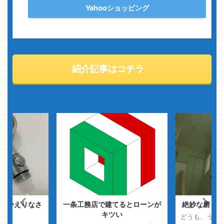
Yahooショッピング
紹介記事はコチラ
るとローンが
絶妙な磨りガラスっぷりに爆笑
家具選びっ
い
どうも、うわっキモって言われた
どうも、星座