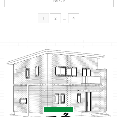
Next »
1
2
…
4