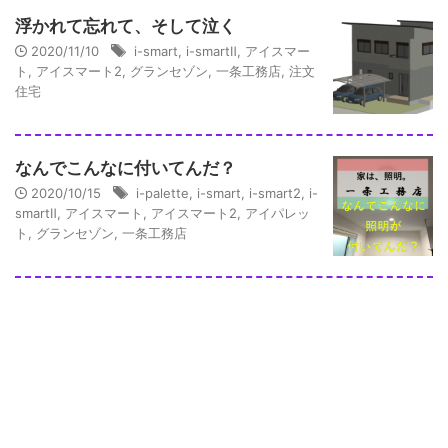
浮かれて忘れて、そして泣く
2020/11/10
i-smart
,
i-smartⅡ
,
アイスマー
ト
,
アイスマート2
,
グランセゾン
,
一条工務店
,
注文
住宅
なんでこんなに付いてんだ？
2020/10/15
i-palette
,
i-smart
,
i-smart2
,
i-
smartⅡ
,
アイスマート
,
アイスマート2
,
アイパレッ
ト
,
グランセゾン
,
一条工務店