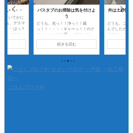
まない・・・
バスタブのお掃除は気を付けよ
外は土砂降り
う
をしていてかに
 あぁ、デスマ
どうも、光っ！！浄っ！！裁
どうも、この
・・・ はっ？
っ！！・・・・ギャーっ！！のク
んでしたのク
ノジョーです
マノジョーです
確実にポッ
近流行ってる
ました・・・
クリ行きますクマノジョーなら
を最近見てい
読む
続きを読む
続
ーっつったらデ
心が汚れまくってますので
の指の形・・
！！ いやっ！
ね・・・
さて、本題です
と、ワルキュ
しょっ！！
まったく持って私事ではあります
も無理でした
ませんでし
が
長い長いお一人様生活が間
随分久々に書
もなく終了を迎える時期がやって
まだブログは
まいりました
嫁様が出産の
うで・・・ 
為、 ...
りの雨の日の
す 最近一条
にほんブログ村
ジョー・・・
ぶしに見てや
ちなみに内容は完