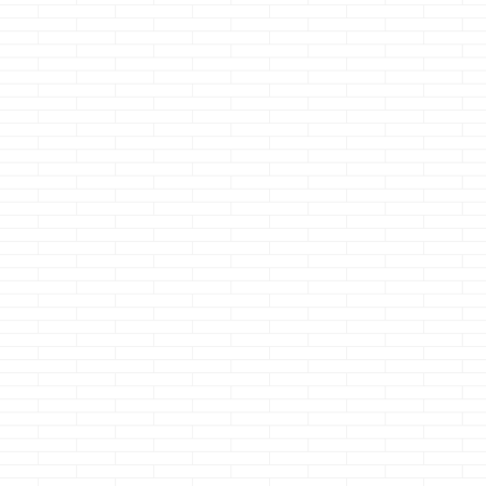
アメブロ時代から引
ンでしょう・・・
ョーです 幽霊
き継いだ記事が最初
そうですっ！！エア
界って大変
の方は多いので、ア
ウィーブのＣＭで横
ね・・・・ どう
メブロの絵文字がそ
になっている真央ち
も現世で写りた
のまま使われてる記
ゃんの腰のラインで
たら、メッチャ
事から順に現在見直
すｗ なんか、スッ
ちょでチラッっ
し中です
多分、
ゲェ美しい・・・と
か映れないんだ
内容を一部訂正や補
感じるのはクマノジ
ね ハイッチー
足をしていくと思い
ョーだけでしょうか
ズ！！ ウウ
ますが 思い返して
なんなら、ちょっ
～～～イ！！ っ
みると、まぁまぁ沢
とエロささえ感じる
力で写っても顔
山書いてる自分に驚
クマノジョーｗ マ
部分とかしか映
きです
さて、
ジ、ヤックデカルチ
いｗ しかも笑顔
本題です 今ま
ャーだわ ・・・す
の上に、悲しそ
で、自分の家（i-sm
いません、変態で
顔をしなければ
...
さて、本題です ...
ないなんて！！
いうかそうゆう
とかがきっとあ
違いない！！
・・・・と、あ
わらず変な事を
ております さ