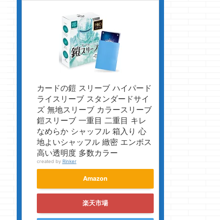
カードの鎧 スリーブ ハイパード
ライスリーブ スタンダードサイ
ズ 無地スリーブ カラースリーブ
鎧スリーブ 一重目 二重目 キレ
なめらか シャッフル 箱入り 心
地よいシャッフル 緻密 エンボス
高い透明度 多数カラー
created by
Rinker
Amazon
楽天市場