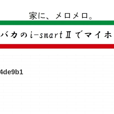
一条工務店のi-smartで建ててすっかり一条バカになった熊
34de9b1