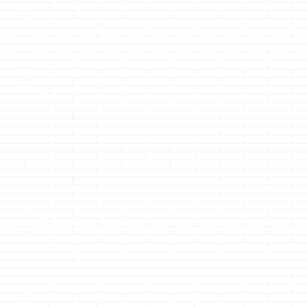
アイパレット（i-
まぁいっか・・・
アイスマート
palette）の上棟
ってなるよね
アコンを追
始まる
る？③
どうも、あのライン
どうも、絶賛過去の
が凄く美しくて萌え
どうも、きっと
記事を見直し中のク
るのクマノジョーで
ゆう協定とかあ
続きを読む
続きを読む
続きを読
マノジョーです
す さて、何のライ
だろうなのクマ