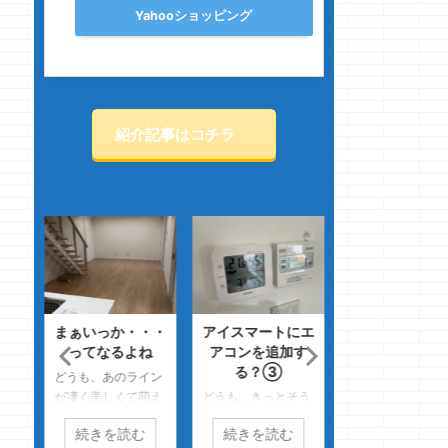
Yahooショッピング
紹介記事はコチラ
i-
まぁいっか・・・
アイスマートにエ
i-paletteとi
上棟
ってなるよね
アコンを追加す
smartの違い
る？③
て？
どうも、あのライン
去の
が凄く美しくて萌え
どうも、きっとそう
どうも、ブライン
のク
るのクマノジョーで
ゆう協定とかあるん
タッチのコツ
続きを読む
続きを読む
続きを読む
す さて、何のライ
だろうなのクマノジ
は？・・・慣れで