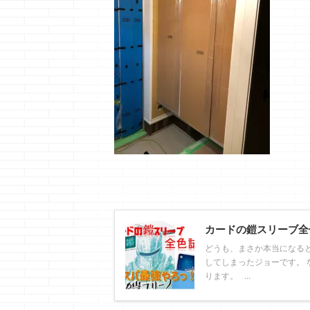
カードの鎧スリーブ全
どうも、まさか本当になる
してしまったジョーです。 
ります。 ...