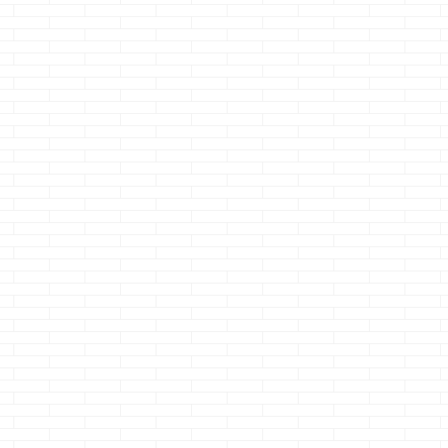
の世
す、のクマノジョー
ていると、ＣＭを見
アメブロ時代か
です 人が打つタイ
たら特典があるって
き継いだ記事が
して
ピングってメチャ早
ヤツ・・・ 特典欲し
の方は多いので
かっ
く見えますよねぇー
さにＣＭを見るんだ
メブロの絵文字
角っ
案外自分の方が早
けど ガチャでスッゲ
のまま使われて
とし
かったりするけど、
ェレアなアイテムが
事から順に現在
もん
自分以外の人が 打っ
バンバンでるぜ
し中です
多分
てるタイピングはと
っ！！ ってゲー
内容を一部訂正
ェェ
にかく早く見える気
ム、何がウリなの？
足をしていくと
て全
がします・・・ さ
それｗ ゲームの内容
ますが 思い返
の一
て、本題です 一条
で楽しそぉ～～～と
みると、まぁま
れな
工務店ではi-cubeと
思わせる気が無いの
山書いてる自分
禁止
かi-smartとかブリア
かな・・・ もしくは
きです
さて
うな
ールとかの 注文住宅
ゲーム自体は面白く
本題です 今ま
なら
のハウスメーカーで
ないのかな？
で、自分の家（i-
 と
す・・・ ・・・・
・・・としかイメー
...
協定
いやっ・・・・・・
ジ出来ないんだけ
るに
でしたっ &n ...
ど、マジで何が狙い
なんだろうｗ ガチャ
いか
って低確でも出たら
思っ
ゲーム進行が劇的に
て、
楽しくなる要素だと