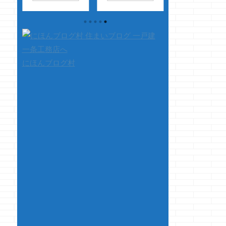
ら引
ンでしょう・・・
ョーです 幽霊の世
す、のクマノジョ
最初
そうですっ！！エア
界って大変
です 人が打つ
、ア
ウィーブのＣＭで横
ね・・・・ どうして
ピングってメチャ
がそ
になっている真央ち
も現世で写りたかっ
く見えますよねぇ
る記
ゃんの腰のラインで
たら、メッチャ角っ
案外自分の方が
見直
すｗ なんか、スッ
ちょでチラッっとし
かったりするけど
にほんブログ村
、
ゲェ美しい・・・と
か映れないんだもん
自分以外の人が 
や補
感じるのはクマノジ
ね ハイッチー
てるタイピングは
思い
ョーだけでしょうか
ズ！！ ウウェェ
にかく早く見える
して
なんなら、ちょっ
～～～イ！！ って全
がします・・・
ぁ沢
とエロささえ感じる
力で写っても顔の一
て、本題です 一
に驚
クマノジョーｗ マ
部分とかしか映れな
工務店ではi-cube
、
ジ、ヤックデカルチ
いｗ しかも笑顔禁止
かi-smartとかブ
ャーだわ ・・・す
の上に、悲しそうな
ールとかの 注文
sm
いません、変態で
顔をしなければなら
のハウスメーカー
さて、本題です ...
ないなんて！！ と
す・・・ ・・
いうかそうゆう協定
いやっ・・・・・
とかがきっとあるに
でしたっ &n ...
違いない！！
・・・・と、あいか
わらず変な事を思っ
ております さて、