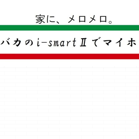
一条工務店のi-smartで建ててすっかり一条バカになった熊