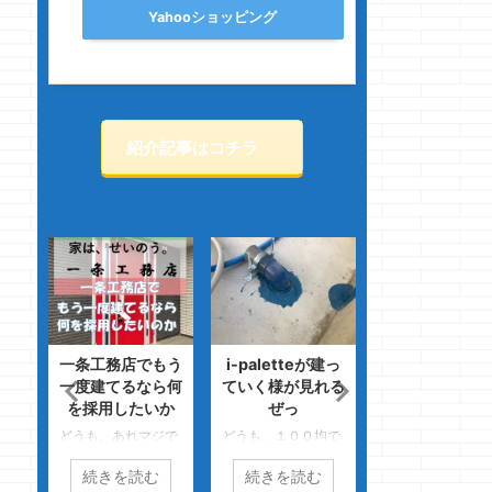
Yahooショッピング
紹介記事はコチラ
題の
一条工務店でもう
i-paletteが建っ
床暖房には瞬発
・
一度建てるなら何
ていく様が見れる
が無い・・・な
を採用したいか
ぜっ
どうするっ！
しの
ェな
どうも、あれマジで
どうも、１００均で
どうも、クルマバ
です
超お得じゃね？のク
スマホようガラスフ
クモニターが急に
続きを読む
続きを読む
続きを読む
、
マノジョーです 最
ィルムを買って失敗
らなくなってアタ