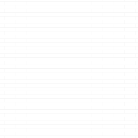
ーで
タのクマノジョーで
と思う クマノジョー
テスト記事の誤
ョ
す
ホント、急
です アプリ事態を
稿・・・・ 初め
ース
に映らなくなりまし
批判するつもりは全
たドえらい数字
ルミ
た・・・・
技術
くありません
ックリしており
ー
的に無いと困るわけ
が・・・ 何かスゴ
す・・・（悪い
ムで
ではありませんが 急
イ必死感を感じてし
です） 直帰率：
到達
に映らないとビック
まうのです 私、カ
35.55％て・・・
・で
リします
しかも
ワイイでしょ？ 俺、
初めて見たわｗ
スが
自分で設置したか
カッコイイだろ？ ほ
なんｗ 3800％上
度
ら、接続状況確認が
らほら、見て見て
てｗ だいたい１
した
超絶面倒クセェで
っ・・・面白いでし
ってたのに、ワ
ギリ
す・・・
ょ？ って必死に見
スでこんなこと
かか
・・・バックカメラ
えてしまうクマノジ
ってしまいまし
ませ
つけるの大変なんだ
ョーなのです 結果、
た・・・・ そし
くし
よっ！？マジで
ちょっとみて消しち
それに連動して
っ！！ つけ始めの数
ゃいました・・・・
数も現在ガタ落
分で、自分でやらな
こんなだから、若
すｗ ホント、
きゃよかったと ...
い子の話についてけ
気を付けようと
ないんでしょうが、
引き締めさせて
消しちゃいました
だきました &nb
&nbsp ...
...