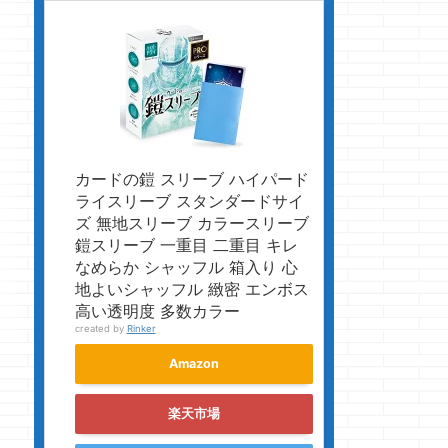
カードの鎧 スリーブ ハイパード
ライスリーブ スタンダードサイ
ズ 無地スリーブ カラースリーブ
鎧スリーブ 一重目 二重目 キレ
なめらか シャッフル 箱入り 心
地よいシャッフル 緻密 エンボス
高い透明度 多数カラー
created by
Rinker
Amazon
楽天市場