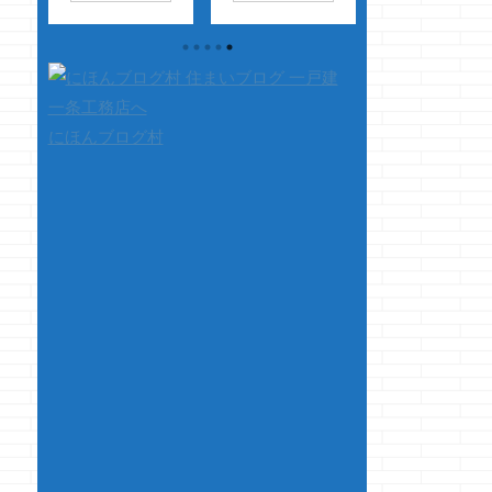
投
近、一条工務店でi-
したクマノジョーで
タのクマノジョー
て見
smileが割とキャン
す
クマノジョ
す
ホント、
にビ
ペーンで出て来るけ
ー、いろいろケース
に映らなくなりま
ま
ど 正直言って、今ア
を使った結果 アルミ
た・・・・
技
数字
イパレットを買おう
のサイドバンパー
的に無いと困るわ
約
と思ってるならヤめ
+ガラスフィルムで
ではありませんが
にほんブログ村
・
ておいてアイスマイ
板挟み が最終到達
に映らないとビッ
こん
ルに移行した方がイ
点です
・・・で
リします
しか
昇
イ様な気がするｗ
フロントのガラスが
自分で設置したか
％切
企画住宅とは言え、
割れたのでこの度
ら、接続状況確認
ンミ
自分達に合った間取
100均で買いました
超絶面倒クセェで
にな
りを選べるわけだし
が・・・、ギリギリ
す・・・
太陽光・蓄電池・全
バンパーに引っかか
・・・バックカメ
て、
館床暖標準装備に加
って綺麗に貼れませ
つけるの大変なん
ＰＶ
え うるケア・トリプ
んでしたぁ ちくし
よっ！？マジで
ちで
ルサッシがキャンペ
ょうっ！！！
っ！！ つけ始め
以後
ーンで搭載され
&nbsp ...
分で、自分でやら
気を
る・・・・ タイルは
きゃよかったと ...
いた
標準タイルだけど、
s
タイルって時点で長
持ちだし家の色も選
べる・・・ これほど