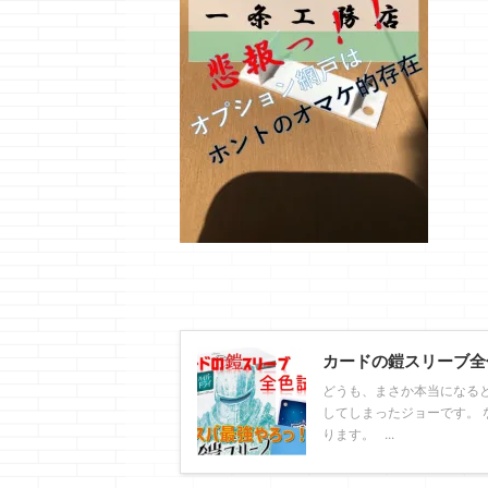
カードの鎧スリーブ全
どうも、まさか本当になる
してしまったジョーです。 
ります。 ...