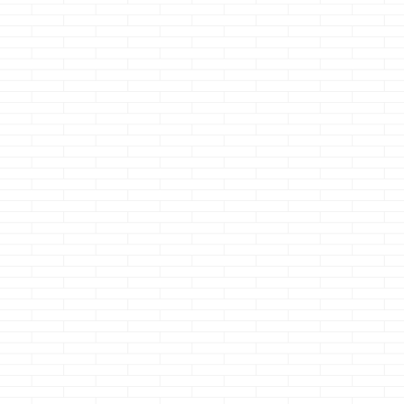
テスト記事の誤投
近、一条工務店でi-
したクマノジョ
稿・・・・ 初めて見
smileが割とキャン
す
クマノジ
たドえらい数字にビ
ペーンで出て来るけ
ー、いろいろケ
ックリしておりま
ど 正直言って、今ア
を使った結果 ア
す・・・（悪い数字
イパレットを買おう
のサイドバンパ
です） 直帰率：約
と思ってるならヤめ
+ガラスフィル
35.55％て・・・・
ておいてアイスマイ
板挟み が最終
初めて見たわｗこん
ルに移行した方がイ
点です
・・
なんｗ 3800％上昇
イ様な気がするｗ
フロントのガラ
てｗ だいたい１％切
企画住宅とは言え、
割れたのでこの
ってたのに、ワンミ
自分達に合った間取
100均で買いま
スでこんなことにな
りを選べるわけだし
が・・・、ギリ
ってしまいまし
太陽光・蓄電池・全
バンパーに引っ
た・・・・ そして、
館床暖標準装備に加
って綺麗に貼れ
それに連動してＰＶ
え うるケア・トリプ
んでしたぁ ち
数も現在ガタ落ちで
ルサッシがキャンペ
ょうっ！！！
すｗ ホント、以後
ーンで搭載され
&nbsp ...
気を付けようと気を
る・・・・ タイルは
引き締めさせていた
標準タイルだけど、
だきました &nbs
タイルって時点で長
...
持ちだし家の色も選
べる・・・ これほど