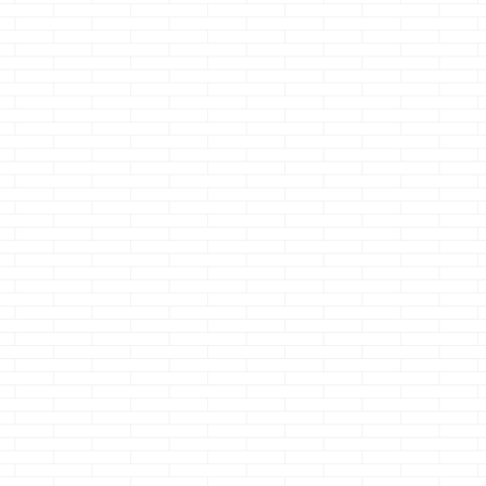
が建っ
床暖房には瞬発力
一条の分譲地なん
網戸の隙間問
れる
が無い・・・なら
だけど、こーなっ
その後・・
どうするっ！！
た
どうも、やらか
均で
どうも、クルマバッ
どうも、ティックト
代償はハンパネ
スフ
クモニターが急に映
ックにアップしてる
のクマノジョー
む
続きを読む
続きを読む
続きを読む
失敗
らなくなってアタフ
人って何か必死だね
先日やらかした