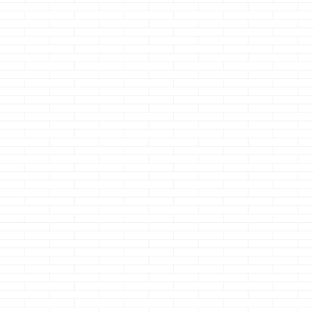
網戸の隙間問題の
一条工務店でもう
i-palette
その後・・・
一度建てるなら何
ていく様が見
を採用したいか
ぜっ
どうも、やらかしの
代償はハンパネェな
どうも、あれマジで
どうも、１００
のクマノジョーです
超お得じゃね？のク
スマホようガラ
続きを読む
続きを読む
続きを読
先日やらかした、
マノジョーです 最
ィルムを買って