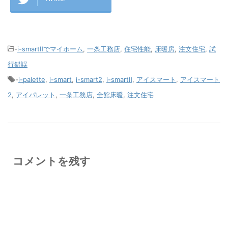
-
i-smartⅡでマイホーム
,
一条工務店
,
住宅性能
,
床暖房
,
注文住宅
,
試
行錯誤
-
i-palette
,
i-smart
,
i-smart2
,
i-smartⅡ
,
アイスマート
,
アイスマート
2
,
アイパレット
,
一条工務店
,
全館床暖
,
注文住宅
コメントを残す