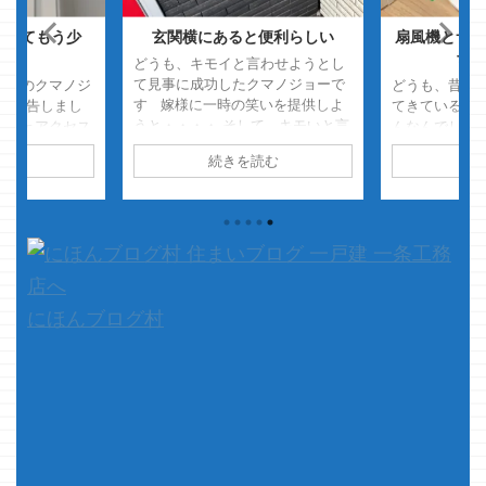
についてもう少
玄関横にあると便利らしい
扇風機とサー
・
ちが
どうも、キモイと言わせようとし
て見事に成功したクマノジョーで
激増のクマノジ
どうも、昔よ
す 嫁様に一時の笑いを提供しよ
報告しまし
てきているク
うと・・・・ そして、キモいと言
スゲェアクセス
んなんでしょ
わせようと実行したスマホの壁紙
って なに？そ
うに痛みを発
読む
続きを読む
続
設定ｗ 見事に笑顔のキモい
たの？ って聞
るんですけど
ｗ・・・いただきましたｗ ちなみ
・
その日
肉痛って痛く
に、壁紙はアイホンのロック画面
の情報い
もう、今は筋
が我が家の玄関扉廻りの写真でホ
ません 日本国
けないもんね
ーム画面をハイドロテクトタイル
どうでもいい記
題です 少し
のアップにしてみましたｗ 嫁様
激増・・・
て気持ち的に
「家好きすぎてキモいわっ！！
ら一番どうでも
ザインをいじ
ｗ」 やったぜっ！！ さて、本
のヨと笑ってま
たくもって訳
にほんブログ村
題です 今回は特になんだっても
なってしまい
んでもあ ...
のクマノジョ
ー ...