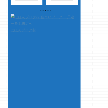
が伸び続けてちょっ
ジョーです
エ
ダメ・・・ どこ
ア
と引いてるクマノジ
クストレイルの後ろ
でどんな好成績や
人ポ
ョーです 嫁様に、
を走ってると・・・
高評価を得てるの
なんか凄いアクセス
ウフッ
って
は知らないし知る
構暇
数になってるんだけ
言ってる様に見えて
にもならないです
段
ど・・・ ・・・・
好きなのです ※日産
が、CMが流れる
にほんブログ村
あっ
と、アクセス数の表
の公式サイトより
マジで画面を見ら
いっ
示を見せたら 嫁様
ウフッ
さて、
ません・・・・ 
・
「ちょ・・・何した
本題です 以前、ク
ジ、久々に本気で
 今
の・・・・怖いんだ
マノジョーの強靭な
してくれるなと思
店さ
けどクマノジョー」
精神力による勇気あ
CM・・・ ライフ
話を
と言われました
る実験の事を書いて
ット生命：JKボ
せん
そして・・・ 嫁様
おりました i-smar ...
ーズ版 もう、多
「その勢いでアフィ
を語りたくも無い
リエイトでボロ儲け
すが自分には完全
して家計を潤し
無理でした・・
て・・・」 &nb ...
あ、別件ですけど
ポイントの美波ち
んの足ってスッゴ
太く見えるのは自
だけ？ ・・・写
の問題だとは ...