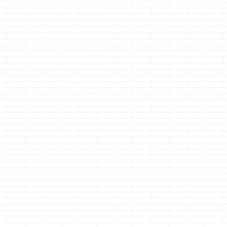
た
設置ついでに棚を
マイホーム計画の
家を買うのも
安心
作ってしまおう
ススメ
るのもやっ
人・・・・
どうも、久しぶりに
どうも、取れちゃっ
トレ
マジで目を背ける程
たけど絶賛放置中の
どうも、一人暮
がち
苦痛のクマノジョー
クマノジョーです
は暇だねのクマ
む
続きを読む
続きを読む
続きを読む
マノ
です もう、ホント
先日見事に外れまし
ョーです
現