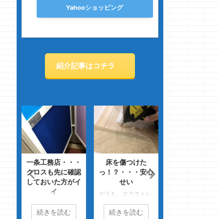
Yahooショッピング
紹介記事はコチラ
建て
一条工務店・・・
床を傷つけた
設置ついでに棚
ぱ
クロスも先に確認
っ！？・・・安心
作ってしまお
しておいた方がイ
せい
どうも、久しぶり
イ
らし
どうも、エクストレ
マジで目を背ける
ノジ
どうも、ホントに異
イルのウフッ感がち
苦痛のクマノジョ
続きを読む
続きを読む
続きを読む
在
常なくらいアクセル
ょっと好きなクマノ
です もう、ホン