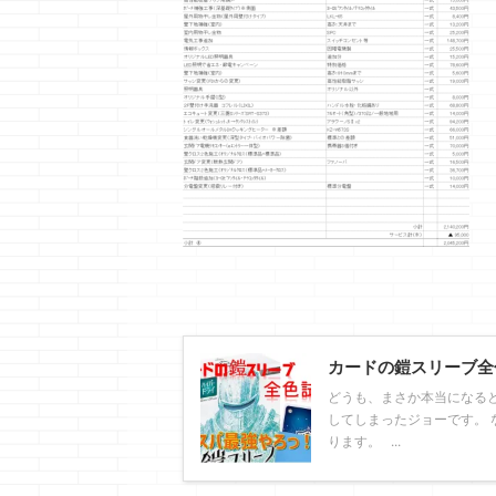
カードの鎧スリーブ全
どうも、まさか本当になる
してしまったジョーです。 
ります。 ...