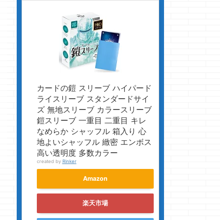
カードの鎧 スリーブ ハイパード
ライスリーブ スタンダードサイ
ズ 無地スリーブ カラースリーブ
鎧スリーブ 一重目 二重目 キレ
なめらか シャッフル 箱入り 心
地よいシャッフル 緻密 エンボス
高い透明度 多数カラー
created by
Rinker
Amazon
楽天市場