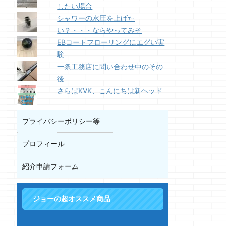
したい場合
シャワーの水圧を上げた
い？・・・ならやってみそ
EBコートフローリングにエグい実
験
一条工務店に問い合わせ中のその
後
さらばKVK、こんにちは新ヘッド
プライバシーポリシー等
プロフィール
紹介申請フォーム
ジョーの超オススメ商品