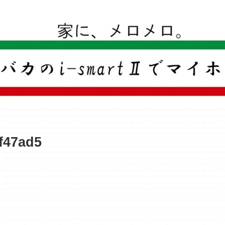
一条工務店のi-smartで建ててすっかり一条バカになった熊
f47ad5