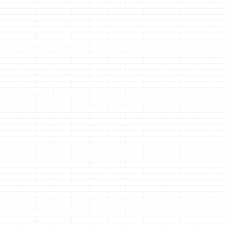
ジョーです
クストレイルの
を走ってると・
ウフッ
言ってる様に見
好きなのです ※
の公式サイトよ
ウフッ
さて
本題です 以前
マノジョーの強
精神力による勇
る実験の事を書
おりました i-smar 