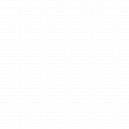
床を傷つけ
っ！？・・・
せい
どうも、エクス
イルのウフッ感
続きを読
ょっと好きなク