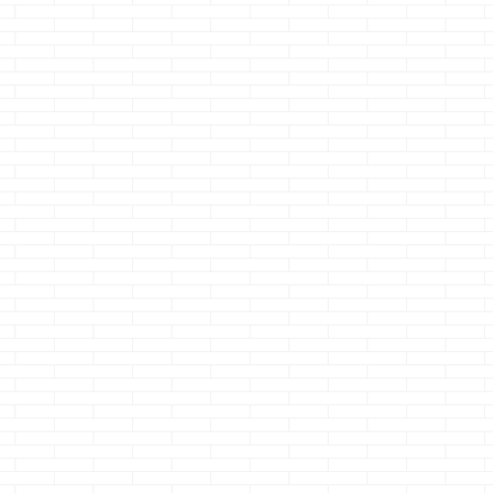
エ
ダメ・・・ どこの何
た・・・・ ・・・
嫁様が里帰り
後ろ
でどんな好成績やら
歯に詰めてあった銀
中・・・ 新築の
・・
高評価を得てるのか
の型が外れました な
イスマートに一
って
は知らないし知る気
ので、今はスッゲェ
ツンといる
えて
にもならないです
穴が開いてますが治
の・・・・ 結
日産
が、CMが流れると
療に行くタイミング
です
でも、普
り
マジで画面を見られ
が無く放置中です 米
気づけない事も
、
ません・・・・ マ
粒一つ位なら隠せそ
たりすので面白
、ク
ジ、久々に本気で流
うですｗ ちなみ
ちゃ面白い・・
靭な
してくれるなと思う
に、詰め物が外れた
さて本題です
気あ
CM・・・ ライフネ
原因は お菓子業界の
回は、一条工務
いて
ット生命：JKボンバ
伝説の外し屋こと Ｔ
んにわざわざ電
...
ーズ版 もう、多く
ｈｅぷっちょ様でご
したりはしてま
を語りたくも無いで
ざいます ※そんな通
が クレー
すが自分には完全に
り名はありませんよ
ム・・・・ ...
無理でした・・・
レジェンドの名に
あ、別件ですけどＤ
恥じない、安定のバ
ポイントの美波ちゃ
ラシっぷりを発揮さ
んの足ってスッゴク
れました・・・ さ
太く見えるのは自分
て、 ...
だけ？ ・・・写し方
の問題だとは ...