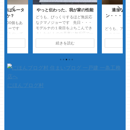
無線はルータ
やっと伝わった、我が家の性能
適当な事
わるか？
ン・・・・（
どうも、びっくりするほど無反応
なクマノジョーです 先日・・・
！900個もあ
モデルナの１発目をぶちこんでき
ノジョーです
どうも、アイ
ましたが ものの見事に無反応で一
ゼルダをやって
ーのクマノジ
安心 クマノジョーは無反応だった
の実って900
った言葉か忘
読む
続きを読む
続
けど、嫁様はちょっと腫れて痒が
・ ・・・どう
ーって いっ
ってました・・・ そして、会社の
アだけしてやめ
では本題です
若い子は体調不良で翌日会社を休
考えながらせっ
グ・・・・ 
んでおりました・・・・ ホント
ます オラ
ンジフードが
人それぞれね・・・・ワクチン接
ぜっ！！！ さ
っ！！ ・・
種の副反応って さて、本題です
日、というか実
たが ものの
これは、あるあるですか？ クマ
ますが我が家の
の勘違いであ
ノジョーは一条あるあるだと思っ
がぶっ壊れまし
した ので、
にほんブログ村
ておりますが・・・ 一条工務 ...
くなってしまい
です ...
波を出さない無