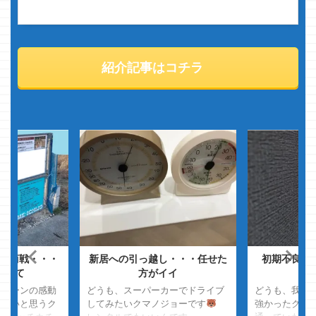
紹介記事はコチラ
W商戦・・・
新居への引っ越し・・・任せた
初期不良の
待って
方がイイ
た
スプーンの感動
どうも、スーパーカーでドライブ
どうも、我が
にくいと思うク
してみたいクマノジョーです
強かったクマ