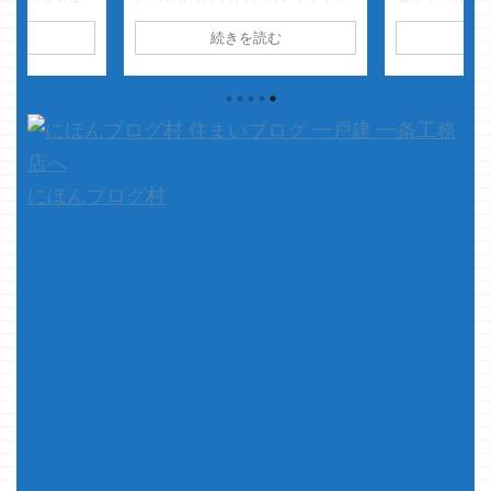
カッチカチ
レンタルでもいいんです・・・っ
通っていた小
っと刺さってい
てか 所持はしたくないですスーパ
けて・・・ 
読む
続きを読む
続
 使ってる本人
ーカー
ちょっと乗ってドライ
とパーの勝率
ッですが
ブしてみたいだけ
さて本題
りあえず最初
らすれば、ただ
です 先日の引渡しより順次お引
るようになっ
に刺さってるだ
越しをしている クマノジョーです
した ・・・
せる以外に
が かなり悲惨な目にあっており
や・・・それ
はねぇっ
ます・・・
旧宅から新居ま
そしてクマノ
での距離がさほど遠く無く 車で10
ンケンすると
...
は、グー」か
にほんブログ村
ケンが・・・
ぇ友人は「さ
っ！！」 と
ろをパーで ...