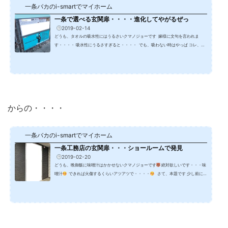
一条バカのi-smartでマイホーム
一条で選べる玄関扉・・・・進化してやがるぜっ
2019-02-14
どうも、タオルの吸水性にはうるさいクマノジョーです 嫁様に文句を言われま
す・・・・ 吸水性にうるさすぎると・・・・ でも、吸わない時はやっぱ コレ、全
然吸わないね・・・・って言っちゃいます さて、本題に入ってみます 昨日の夜
に よしっ、明日は（今日の事）玄関扉の事を書いてみよう って思ってたら、朝イ
チにアメバアプリ開いたら フォロワーさんが玄関扉の事を書いていたの
で ・・・・・どうしよう ・・・と思い...
からの・・・・
一条バカのi-smartでマイホーム
一条工務店の玄関扉・・・ショールームで発見
2019-02-20
どうも、晩御飯に味噌汁はかかせないクマノジョーです
絶対欲しいです・・・味
噌汁
できれば火傷するくらいアツアツで・・・・
さて、本題です 少し前に玄
関扉が進化してやがった～
・・・と、嘆いていた矢先 たまたま三協アルミのシ
ョールームの近くを通ったので
門柱やらポストを見てみるか・・・・と チラ見を
しに寄ってきました
門柱ユニットやポストをチラチラ見たり宅配ボックスがど...