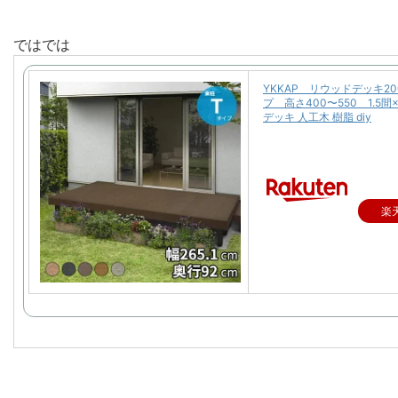
ではでは
YKKAP リウッドデッキ2
プ 高さ400〜550 1.5
デッキ 人工木 樹脂 diy
楽