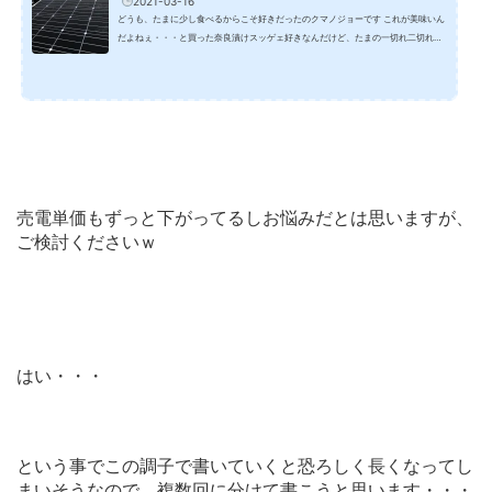
2021-03-16
どうも、たまに少し食べるからこそ好きだったのクマノジョーです これが美味いん
だよねぇ・・・と買った奈良漬けスッゲェ好きなんだけど、たまの一切れ二切れ食
べるのがクマノジョーには合っていたらしく・・・ガッツリ量があったら、喰いき
れませんでした・・・ あれ？こんなにお酒感強かったっけ？奈良漬けっ
て・・・・ さて、本題です 今回はしばらく比較してなかった一条工務店オリジナ
ルの太陽光パネルの発電量を久々に見ようと思います一条工務店と言えば、太陽光
パネルを屋根材として使用し屋根全体...
売電単価もずっと下がってるしお悩みだとは思いますが、
ご検討くださいｗ
はい・・・
という事でこの調子で書いていくと恐ろしく長くなってし
まいそうなので、複数回に分けて書こうと思います・・・