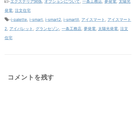
-
エクステリア関係
,
オプションについて
,
一条工務店
,
夢発電
,
太陽光
発電
,
注文住宅
-
i-palette
,
i-smart
,
i-smart2
,
i-smartⅡ
,
アイスマート
,
アイスマート
2
,
アイパレット
,
グランセゾン
,
一条工務店
,
夢発電
,
太陽光発電
,
注文
住宅
コメントを残す