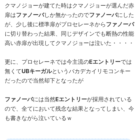
クマノジョーが建てた時はクマノジョーが選んだ赤
扉は
ファノーバ
しか無かったので
ファノーバ
にした
が、少し後に標準扉がプロセレーネから
ファノーバ
に切り替わった結果、同じデザインでも断熱の性能
高い赤扉が出現してクマノジョーは泣いた・・・・
更に、プロセレーネでは今主流の
Eエントリー
では
無くて
UBキーガル
というバカデカイリモコンキー
だったので当然却下となったが
ファノーバ
には当然
Eエントリー
が採用されている
ので、全てにおいて残念な結果となってしまい、今
も書きながら泣いているｗ